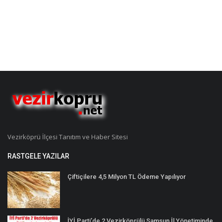
Vezirköprü İlçesi Tanıtım ve Haber Sitesi
RASTGELE YAZILAR
Çiftiçilere 4,5 Milyon TL Ödeme Yapılıyor
İYİ Parti’de 2 Vezirköprülü Samsun İl Yönetiminde