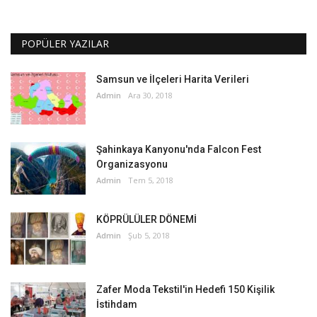
POPÜLER YAZILAR
Samsun ve İlçeleri Harita Verileri
Admin
Ara 30, 2018
Şahinkaya Kanyonu'nda Falcon Fest
Organizasyonu
Admin
Tem 5, 2018
KÖPRÜLÜLER DÖNEMİ
Admin
Şub 5, 2018
Zafer Moda Tekstil'in Hedefi 150 Kişilik
İstihdam