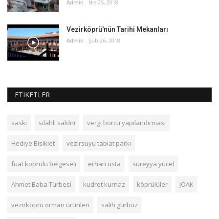
Admin
Nis 25, 2018
Vezirköprü'nün Tarihi Mekanları
Admin
Şub 26, 2018
ETIKETLER
saski
silahlı saldırı
vergi borcu yapılandırması
Hediye Bisiklet
vezirsuyu tabiat parkı
fuat köprülü belgeseli
erhan usta
süreyya yücel
Ahmet Baba Türbesi
kudret kurnaz
köprülüler
JÖAK
vezirköprü orman ürünleri
salih gürbüz