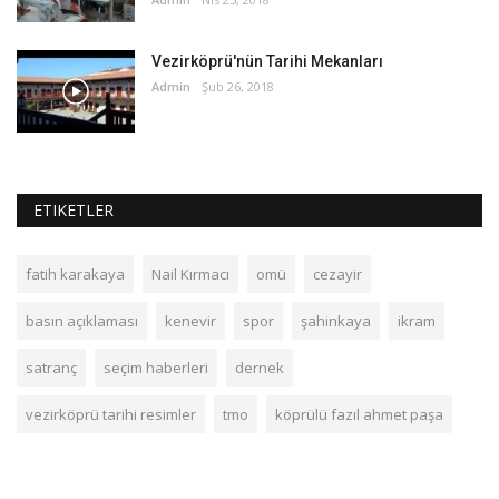
Vezirköprü'nün Tarihi Mekanları
Admin
Şub 26, 2018
ETIKETLER
fatih karakaya
Nail Kırmacı
omü
cezayir
basın açıklaması
kenevir
spor
şahinkaya
ikram
satranç
seçim haberleri
dernek
vezirköprü tarihi resimler
tmo
köprülü fazıl ahmet paşa