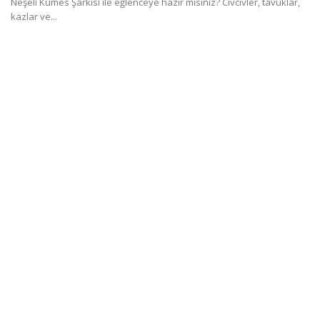
Neşeli Kümes Şarkısı ile eğlenceye hazır mısınız? Civcivler, tavuklar,
kazlar ve...