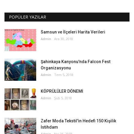
POPÜLER YAZILAR
Samsun ve İlçeleri Harita Verileri
Admin
Ara 30, 2018
Şahinkaya Kanyonu'nda Falcon Fest
Organizasyonu
Admin
Tem 5, 2018
KÖPRÜLÜLER DÖNEMİ
Admin
Şub 5, 2018
Zafer Moda Tekstil'in Hedefi 150 Kişilik
İstihdam
Admin
Nis 25, 2018