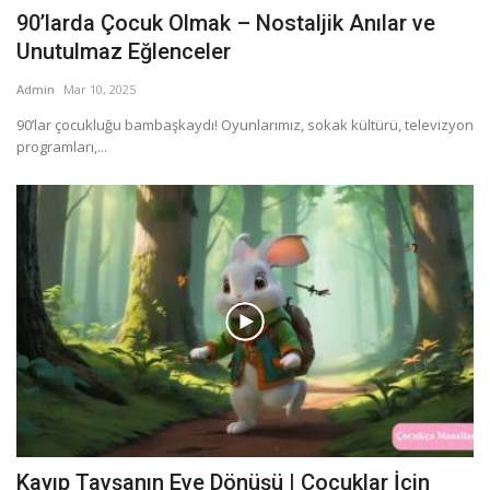
90’larda Çocuk Olmak – Nostaljik Anılar ve
Unutulmaz Eğlenceler
Admin
Mar 10, 2025
90’lar çocukluğu bambaşkaydı! Oyunlarımız, sokak kültürü, televizyon
programları,...
Kayıp Tavşanın Eve Dönüşü | Çocuklar İçin