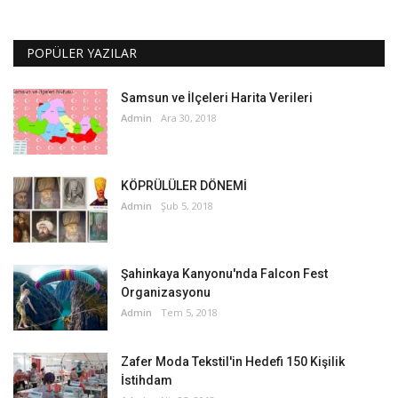
POPÜLER YAZILAR
Samsun ve İlçeleri Harita Verileri
Admin
Ara 30, 2018
KÖPRÜLÜLER DÖNEMİ
Admin
Şub 5, 2018
Şahinkaya Kanyonu'nda Falcon Fest
Organizasyonu
Admin
Tem 5, 2018
Zafer Moda Tekstil'in Hedefi 150 Kişilik
İstihdam