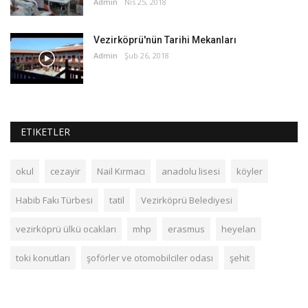
Admin
Nis 25, 2018
Vezirköprü'nün Tarihi Mekanları
Admin
Şub 26, 2018
ETIKETLER
okul
cezayir
Nail Kırmacı
anadolu lisesi
köyler
Habib Fakı Türbesi
tatil
Vezirköprü Belediyesi
vezirköprü ülkü ocakları
mhp
erasmus
heyelan
toki konutları
şoförler ve otomobilciler odası
şehit