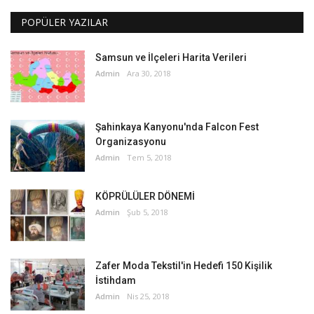
POPÜLER YAZILAR
Samsun ve İlçeleri Harita Verileri
Admin
Ara 30, 2018
Şahinkaya Kanyonu'nda Falcon Fest
Organizasyonu
Admin
Tem 5, 2018
KÖPRÜLÜLER DÖNEMİ
Admin
Şub 5, 2018
Zafer Moda Tekstil'in Hedefi 150 Kişilik
İstihdam
Admin
Nis 25, 2018