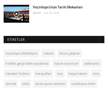
Vezirköprü'nün Tarihi Mekanları
Admin
Şub 26, 2018
ETIKETLER
Vezirköprü Belediyesi
hakem
mirza çalışkan
trafikte geçiş hakkı yayalarda
hasan basri kurt
yıldönümü
Sarıalan Türbesi
Karayolları
keçi
kayıp haberi
omü
dernek
istifa
okula uyum semineri
vezirköprü tarihi