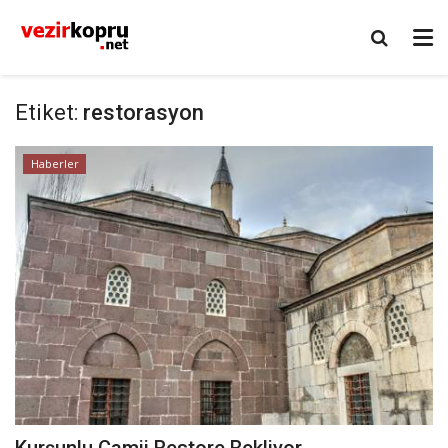
Etiket:
restorasyon
Haberler
Kurşunlu Camii Restore Bekliyor