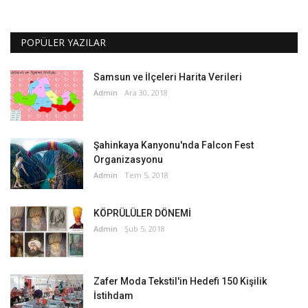
POPÜLER YAZILAR
Samsun ve İlçeleri Harita Verileri
Admin
Ara 30, 2018
Şahinkaya Kanyonu'nda Falcon Fest
Organizasyonu
Admin
Tem 5, 2018
KÖPRÜLÜLER DÖNEMİ
Admin
Şub 5, 2018
Zafer Moda Tekstil'in Hedefi 150 Kişilik
İstihdam