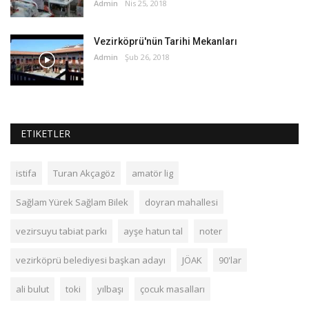
Admin
Nis 25, 2018
Vezirköprü'nün Tarihi Mekanları
Admin
Şub 26, 2018
ETIKETLER
istifa
Turan Akçagöz
amatör lig
Sağlam Yürek Sağlam Bilek
doyran mahallesi
vezirsuyu tabiat parkı
ayşe hatun tal
noter
vezirköprü belediyesi başkan adayı
JÖAK
90'lar
ali bulut
toki
yılbaşı
çocuk masalları