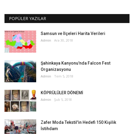
POPÜLER YAZILAR
Samsun ve İlçeleri Harita Verileri
Admin
Ara 30, 2018
Şahinkaya Kanyonu'nda Falcon Fest
Organizasyonu
Admin
Tem 5, 2018
KÖPRÜLÜLER DÖNEMİ
Admin
Şub 5, 2018
Zafer Moda Tekstil'in Hedefi 150 Kişilik
İstihdam