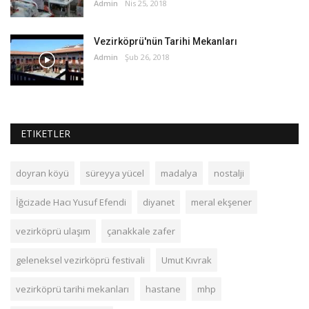
Admin
Nis 25, 2018
Vezirköprü'nün Tarihi Mekanları
Admin
Şub 26, 2018
ETIKETLER
doyran köyü
süreyya yücel
madalya
nostalji
İğcizade Hacı Yusuf Efendi
diyanet
meral ekşener
vezirköprü ulaşım
çanakkale zafer
geleneksel vezirköprü festivali
Umut Kıvrak
vezirköprü tarihi mekanları
hastane
mhp