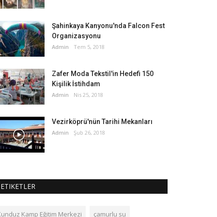
Şahinkaya Kanyonu'nda Falcon Fest
Organizasyonu
Admin
Tem 5, 2018
Zafer Moda Tekstil'in Hedefi 150
Kişilik İstihdam
Admin
Nis 25, 2018
Vezirköprü'nün Tarihi Mekanları
Admin
Şub 26, 2018
ETIKETLER
Kunduz Kamp Eğitim Merkezi
çamurlu su