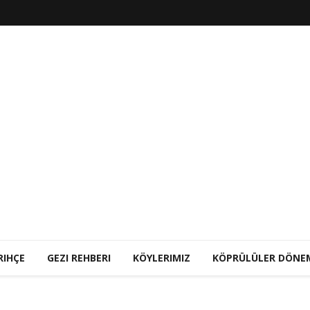
RIHÇE
GEZI REHBERI
KÖYLERIMIZ
KÖPRÜLÜLER DÖNE