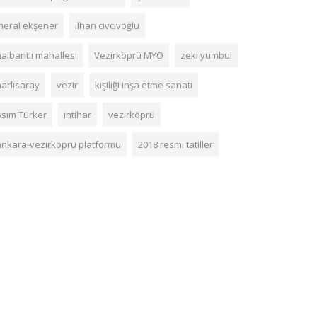
meral ekşener
ilhan civcivoğlu
nalbantlı mahallesi
Vezirköprü MYO
zeki yumbul
narlısaray
vezir
kişiliği inşa etme sanatı
Asım Türker
intihar
vezirköprü
ankara-vezirköprü platformu
2018 resmi tatiller