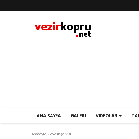
ANA SAYFA
GALERI
VIDEOLAR
TA
Anasayfa
çocuk şarkısı