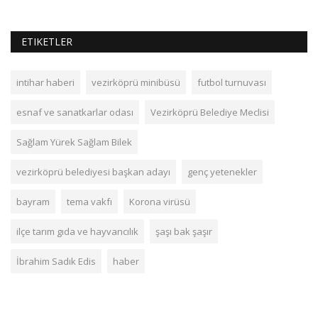
ETIKETLER
intihar haberi
vezirköprü minibüsü
futbol turnuvası
esnaf ve sanatkarlar odası
Vezirköprü Belediye Meclisi
Sağlam Yürek Sağlam Bilek
vezirköprü belediyesi başkan adayı
genç yetenekler
bayram
tema vakfı
Korona virüsü
ilçe tarım gıda ve hayvancılık
şaşı bak şaşır
İbrahim Sadık Edis
haber