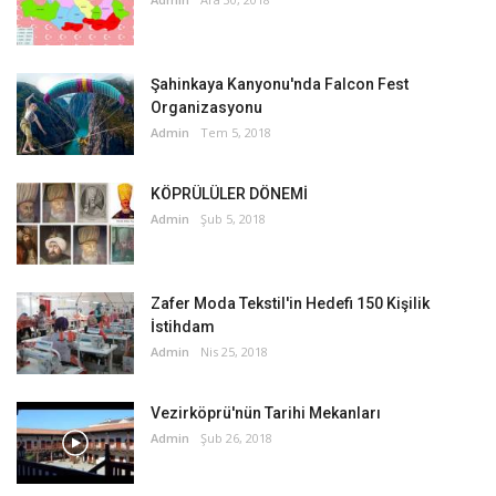
Şahinkaya Kanyonu'nda Falcon Fest
Organizasyonu
Admin
Tem 5, 2018
KÖPRÜLÜLER DÖNEMİ
Admin
Şub 5, 2018
Zafer Moda Tekstil'in Hedefi 150 Kişilik
İstihdam
Admin
Nis 25, 2018
Vezirköprü'nün Tarihi Mekanları
Admin
Şub 26, 2018