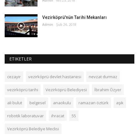
Admin
Nis 25, 2018
Vezirköprü'nün Tarihi Mekanları
Admin
Şub 26, 2018
ETIKETLER
cezayir
vezirköprü devlet hastanesi
nevzat durmaz
vezirköprü tarihi
Vezirköprü Belediyesi
İbrahim Özyer
ali bulut
belgesel
anaokulu
ramazan öztürk
aşık
robotik laboratuvar
ihracat
55
Vezirköprü Belediye Meclisi