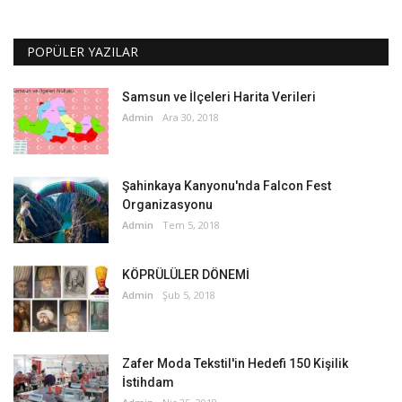
POPÜLER YAZILAR
Samsun ve İlçeleri Harita Verileri
Admin
Ara 30, 2018
Şahinkaya Kanyonu'nda Falcon Fest
Organizasyonu
Admin
Tem 5, 2018
KÖPRÜLÜLER DÖNEMİ
Admin
Şub 5, 2018
Zafer Moda Tekstil'in Hedefi 150 Kişilik
İstihdam