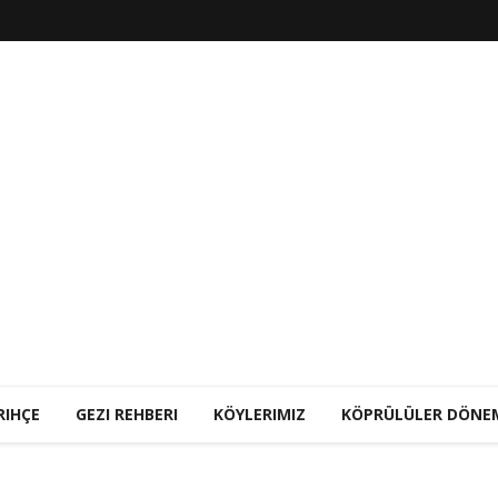
RIHÇE
GEZI REHBERI
KÖYLERIMIZ
KÖPRÜLÜLER DÖNE