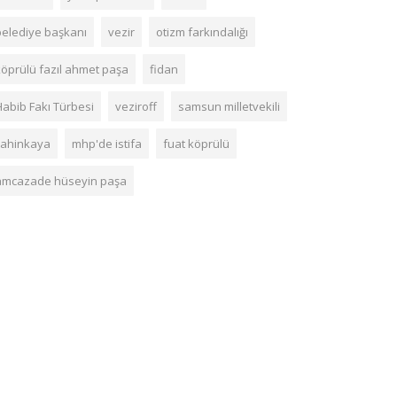
belediye başkanı
vezir
otizm farkındalığı
köprülü fazıl ahmet paşa
fidan
Habib Fakı Türbesi
veziroff
samsun milletvekili
şahinkaya
mhp'de istifa
fuat köprülü
amcazade hüseyin paşa