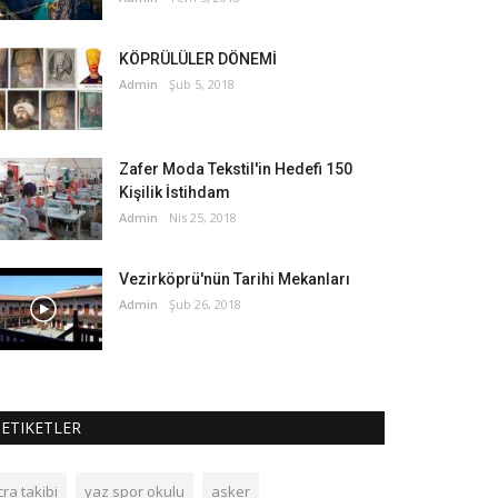
KÖPRÜLÜLER DÖNEMİ
Admin
Şub 5, 2018
Zafer Moda Tekstil'in Hedefi 150
Kişilik İstihdam
Admin
Nis 25, 2018
Vezirköprü'nün Tarihi Mekanları
Admin
Şub 26, 2018
ETIKETLER
cra takibi
yaz spor okulu
asker