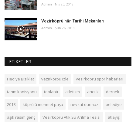
Admin
Nis 25, 2018
Vezirköprü'nün Tarihi Mekanları
Admin
Şub 26, 2018
ETIKETLER
Hediye Bisiklet
vezirkörpü izle
vezirköprü spor haberleri
tarım konisyonu
toplantı
atletizm
arıcılık
dernek
2018
köprülü mehmet paşa
nevzat durmaz
belediye
aşık rasim genç
Vezirköprü Atık Su Arıtma Tesisi
atlayış