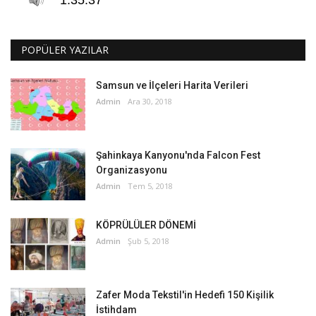
POPÜLER YAZILAR
Samsun ve İlçeleri Harita Verileri
Admin
Ara 30, 2018
Şahinkaya Kanyonu'nda Falcon Fest
Organizasyonu
Admin
Tem 5, 2018
KÖPRÜLÜLER DÖNEMİ
Admin
Şub 5, 2018
Zafer Moda Tekstil'in Hedefi 150 Kişilik
İstihdam