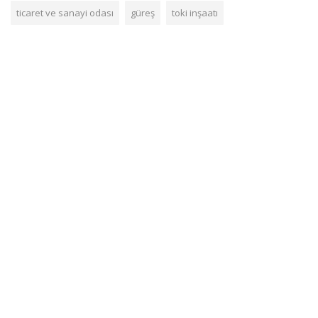
ticaret ve sanayi odası
güreş
toki inşaatı