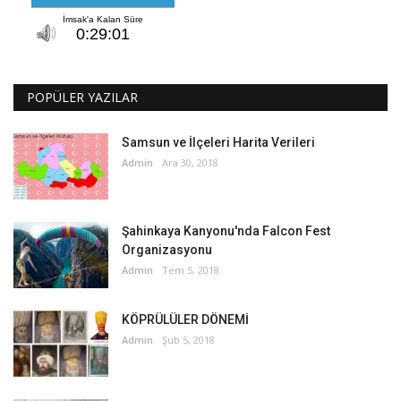
POPÜLER YAZILAR
Samsun ve İlçeleri Harita Verileri
Admin
Ara 30, 2018
Şahinkaya Kanyonu'nda Falcon Fest
Organizasyonu
Admin
Tem 5, 2018
KÖPRÜLÜLER DÖNEMİ
Admin
Şub 5, 2018