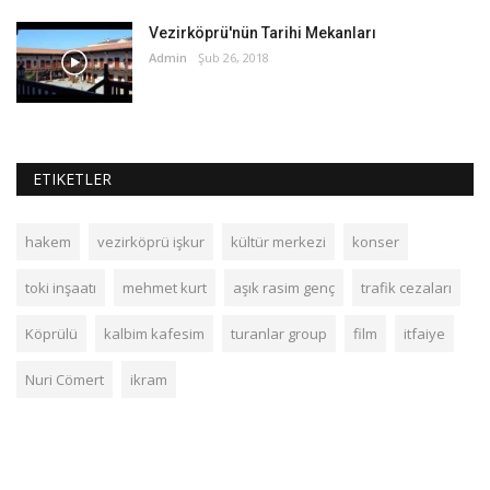
Vezirköprü'nün Tarihi Mekanları
Admin
Şub 26, 2018
ETIKETLER
hakem
vezirköprü işkur
kültür merkezi
konser
toki inşaatı
mehmet kurt
aşık rasim genç
trafik cezaları
Köprülü
kalbim kafesim
turanlar group
film
itfaiye
Nuri Cömert
ikram