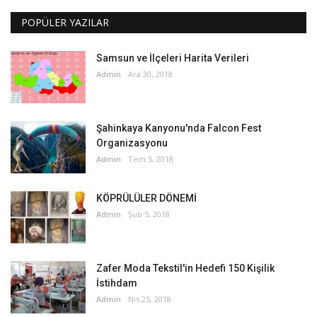
POPÜLER YAZILAR
Samsun ve İlçeleri Harita Verileri
Admin
Ara 30, 2018
Şahinkaya Kanyonu'nda Falcon Fest
Organizasyonu
Admin
Tem 5, 2018
KÖPRÜLÜLER DÖNEMİ
Admin
Şub 5, 2018
Zafer Moda Tekstil'in Hedefi 150 Kişilik
İstihdam
Admin
Nis 25, 2018