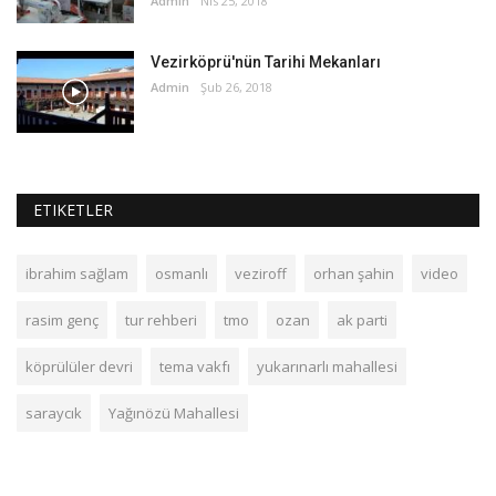
Admin
Nis 25, 2018
Vezirköprü'nün Tarihi Mekanları
Admin
Şub 26, 2018
ETIKETLER
ibrahim sağlam
osmanlı
veziroff
orhan şahin
video
rasim genç
tur rehberi
tmo
ozan
ak parti
köprülüler devri
tema vakfı
yukarınarlı mahallesi
saraycık
Yağınözü Mahallesi