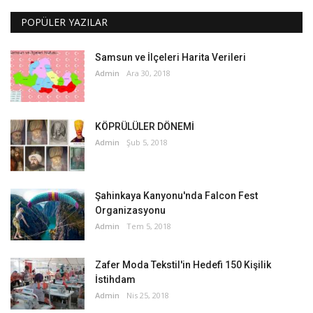
POPÜLER YAZILAR
Samsun ve İlçeleri Harita Verileri
Admin
Ara 30, 2018
KÖPRÜLÜLER DÖNEMİ
Admin
Şub 5, 2018
Şahinkaya Kanyonu'nda Falcon Fest
Organizasyonu
Admin
Tem 5, 2018
Zafer Moda Tekstil'in Hedefi 150 Kişilik
İstihdam
Admin
Nis 25, 2018