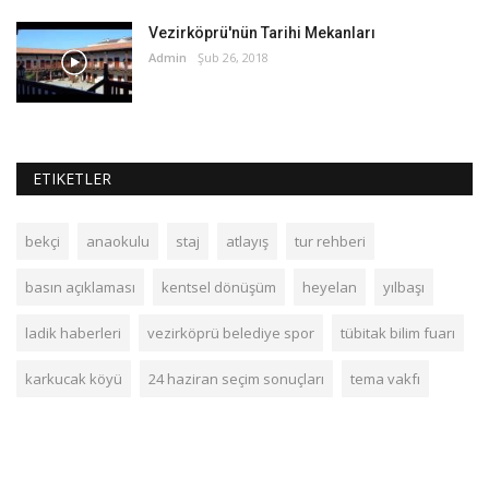
Vezirköprü'nün Tarihi Mekanları
Admin
Şub 26, 2018
ETIKETLER
bekçi
anaokulu
staj
atlayış
tur rehberi
basın açıklaması
kentsel dönüşüm
heyelan
yılbaşı
ladik haberleri
vezirköprü belediye spor
tübitak bilim fuarı
karkucak köyü
24 haziran seçim sonuçları
tema vakfı