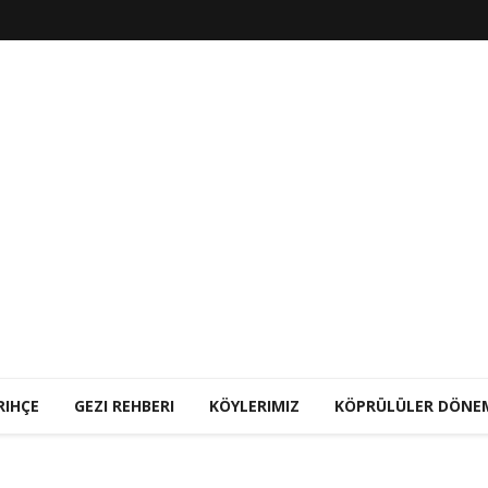
RIHÇE
GEZI REHBERI
KÖYLERIMIZ
KÖPRÜLÜLER DÖNE