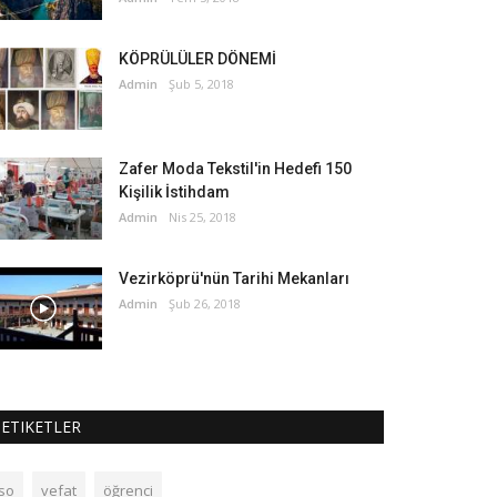
KÖPRÜLÜLER DÖNEMİ
Admin
Şub 5, 2018
Zafer Moda Tekstil'in Hedefi 150
Kişilik İstihdam
Admin
Nis 25, 2018
Vezirköprü'nün Tarihi Mekanları
Admin
Şub 26, 2018
ETIKETLER
tso
vefat
öğrenci