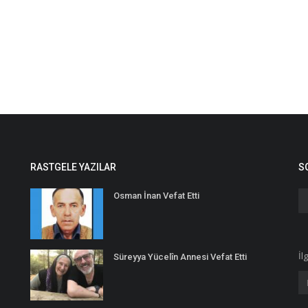
RASTGELE YAZILAR
S
Osman İnan Vefat Etti
İl
Süreyya Yücelîn Annesi Vefat Etti