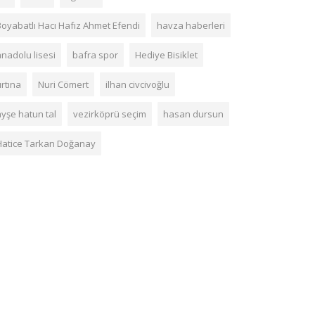
Boyabatlı Hacı Hafız Ahmet Efendi
havza haberleri
anadolu lisesi
bafra spor
Hediye Bisiklet
ırtına
Nuri Cömert
ilhan civcivoğlu
ayşe hatun tal
vezirköprü seçim
hasan dursun
Hatice Tarkan Doğanay