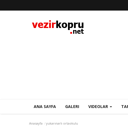
ANA SAYFA
GALERI
VIDEOLAR
TA
Anasayfa
yukarınarlı ortaokulu