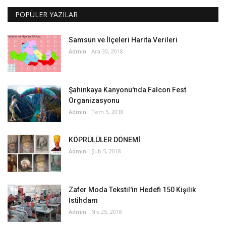
POPÜLER YAZILAR
Samsun ve İlçeleri Harita Verileri
Admin
Ara 30, 2018
Şahinkaya Kanyonu'nda Falcon Fest
Organizasyonu
Admin
Tem 5, 2018
KÖPRÜLÜLER DÖNEMİ
Admin
Şub 5, 2018
Zafer Moda Tekstil'in Hedefi 150 Kişilik
İstihdam
Admin
Nis 25, 2018