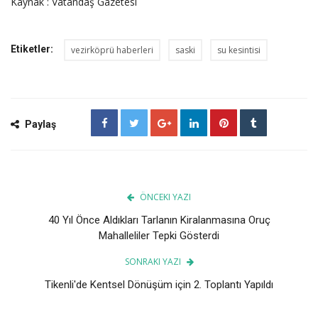
Kaynak : Vatandaş Gazetesi
Etiketler:
vezirköprü haberleri
saski
su kesintisi
Paylaş
ÖNCEKI YAZI
40 Yıl Önce Aldıkları Tarlanın Kiralanmasına Oruç
Mahalleliler Tepki Gösterdi
SONRAKI YAZI
Tikenli'de Kentsel Dönüşüm için 2. Toplantı Yapıldı