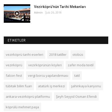
Vezirköprü'nün Tarihi Mekanları
Admin
Şub 26, 2018
ETIKETLER
vezirköprü tarihi eserleri
2018 tatiller
otobüs
vezirköprü
vezirköprünün köyleri
zafer moda textil
falcon fest
vergi borcu yapılandırması
tatil
tübitak bilim fuarı
atatürk iş merkezi
şahinkaya kanyonu
ankara-vezirköprü platformu
Şeyh Seyyid Osman Efendi
köprülü mehmet paşa