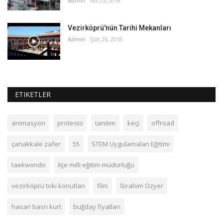
Admin
Nis 25, 2018
Vezirköprü'nün Tarihi Mekanları
Admin
Şub 26, 2018
ETIKETLER
animasyon
protesto
tanıtım
keçi
offroad
çanakkale zafer
55
STEM Uygulamaları Eğitimi
taekwondo
ilçe milli eğitim müdürlüğü
vezirköprü toki konutları
film
İbrahim Özyer
hasan basri kurt
buğday fiyatları