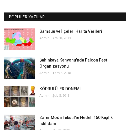
POPÜLER YAZILAR
Samsun ve İlçeleri Harita Verileri
Admin
Ara 30, 2018
Şahinkaya Kanyonu'nda Falcon Fest
Organizasyonu
Admin
Tem 5, 2018
KÖPRÜLÜLER DÖNEMİ
Admin
Şub 5, 2018
Zafer Moda Tekstil'in Hedefi 150 Kişilik
İstihdam