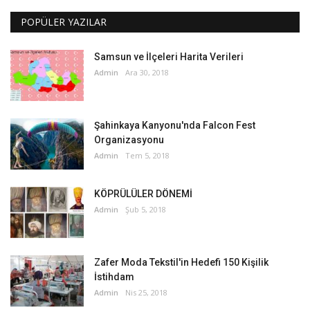
POPÜLER YAZILAR
Samsun ve İlçeleri Harita Verileri
Admin
Ara 30, 2018
Şahinkaya Kanyonu'nda Falcon Fest
Organizasyonu
Admin
Tem 5, 2018
KÖPRÜLÜLER DÖNEMİ
Admin
Şub 5, 2018
Zafer Moda Tekstil'in Hedefi 150 Kişilik
İstihdam
Admin
Nis 25, 2018