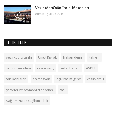
Vezirköprü'nün Tarihi Mekanları
Admin
Şub 26, 2018
ETIKETLER
vezirköprü tarihi
Umut Kıvrak
hakan demir
takvim
hitit üniversitesi
rasim genç
vefat haberi
ASDEF
toki konutları
animasyon
aşık rasim genç
vezirkörpü
şoförler ve otomobilciler odası
tatil
Sağlam Yürek Sağlam Bilek