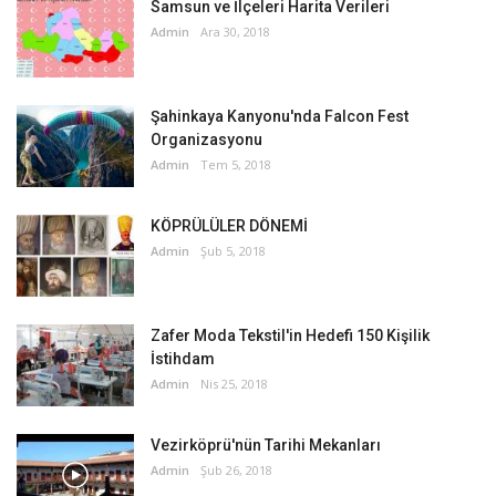
Samsun ve İlçeleri Harita Verileri
Admin
Ara 30, 2018
Şahinkaya Kanyonu'nda Falcon Fest
Organizasyonu
Admin
Tem 5, 2018
KÖPRÜLÜLER DÖNEMİ
Admin
Şub 5, 2018
Zafer Moda Tekstil'in Hedefi 150 Kişilik
İstihdam
Admin
Nis 25, 2018
Vezirköprü'nün Tarihi Mekanları
Admin
Şub 26, 2018