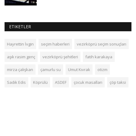
ETIKETLER
Hayrettin İvgin
seçim haberleri
vezirköprü seçim sonuçları
aşık rasim genç
vezirköprü şehitleri
fatih karakaya
mirza çalışkan
çamurlu su
Umut Kıvrak
otizm
Sadık Edis
Köprülü
ASDEF
çocuk masalları
çöp taksi