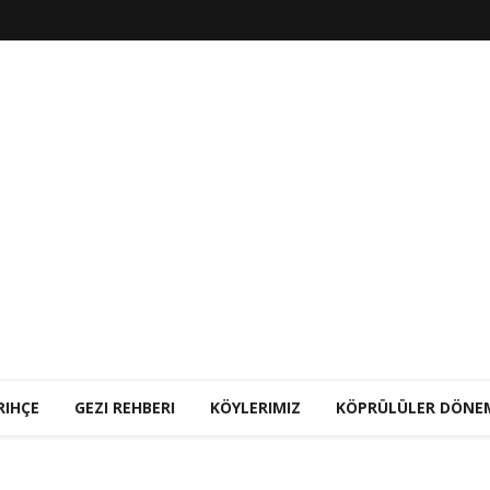
RIHÇE
GEZI REHBERI
KÖYLERIMIZ
KÖPRÜLÜLER DÖNE