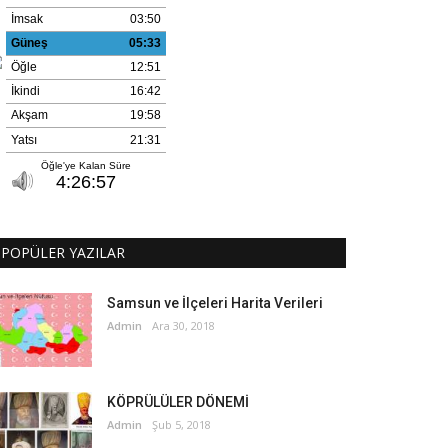
POPÜLER YAZILAR
Samsun ve İlçeleri Harita Verileri
Admin
Ara 30, 2018
KÖPRÜLÜLER DÖNEMİ
Admin
Şub 5, 2018