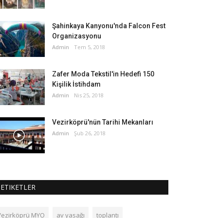
Şahinkaya Kanyonu'nda Falcon Fest
Organizasyonu
Admin
Tem 5, 2018
Zafer Moda Tekstil'in Hedefi 150
Kişilik İstihdam
Admin
Nis 25, 2018
Vezirköprü'nün Tarihi Mekanları
Admin
Şub 26, 2018
ETIKETLER
Vezirköprü MYO
av yasağı
toplantı