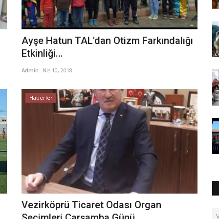
Ayşe Hatun TAL'dan Otizm Farkındalığı
Etkinliği...
Admin
Nis 10, 2018
Haberler
Vezirköprü Ticaret Odası Organ
Seçimleri Çarşamba Günü