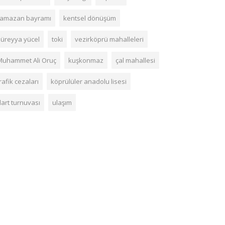
ramazan bayramı
kentsel dönüşüm
süreyya yücel
toki
vezirköprü mahalleleri
Muhammet Ali Oruç
kuşkonmaz
çal mahallesi
rafik cezaları
köprülüler anadolu lisesi
dart turnuvası
ulaşım