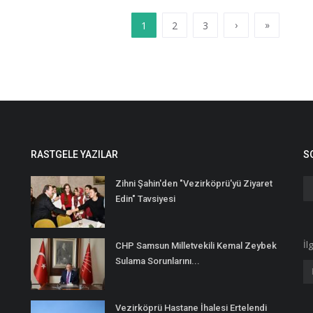
›
»
1
2
3
RASTGELE YAZILAR
S
Zihni Şahin'den "Vezirköprü'yü Ziyaret
Edin" Tavsiyesi
İl
CHP Samsun Milletvekili Kemal Zeybek
Sulama Sorunlarını...
Vezirköprü Hastane İhalesi Ertelendi