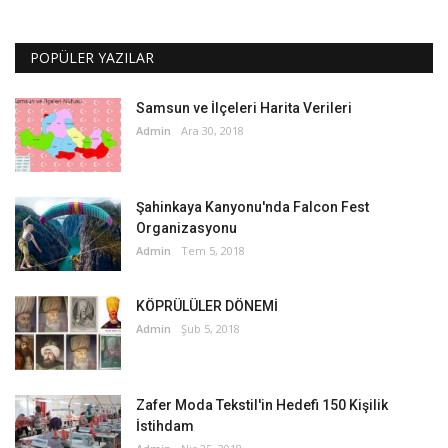
POPÜLER YAZILAR
Samsun ve İlçeleri Harita Verileri
Admin
Ara 30, 2018
Şahinkaya Kanyonu'nda Falcon Fest
Organizasyonu
Admin
Tem 5, 2018
KÖPRÜLÜLER DÖNEMİ
Admin
Şub 5, 2018
Zafer Moda Tekstil'in Hedefi 150 Kişilik
İstihdam