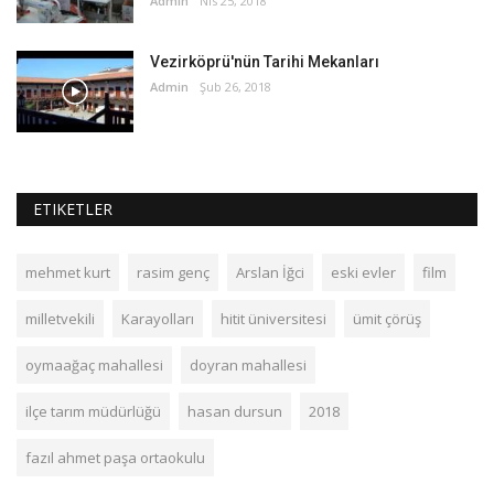
Admin
Nis 25, 2018
Vezirköprü'nün Tarihi Mekanları
Admin
Şub 26, 2018
ETIKETLER
mehmet kurt
rasim genç
Arslan İğci
eski evler
film
milletvekili
Karayolları
hitit üniversitesi
ümit çörüş
oymaağaç mahallesi
doyran mahallesi
ilçe tarım müdürlüğü
hasan dursun
2018
fazıl ahmet paşa ortaokulu