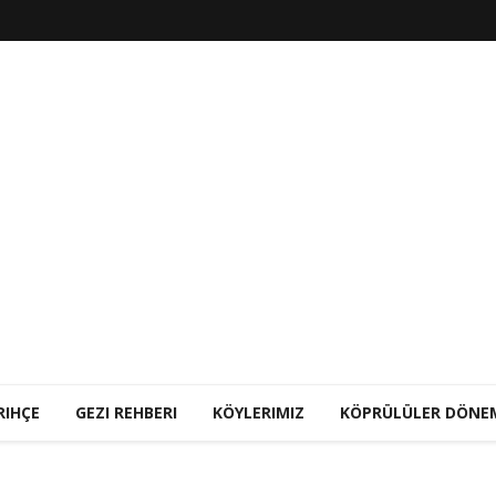
RIHÇE
GEZI REHBERI
KÖYLERIMIZ
KÖPRÜLÜLER DÖNE