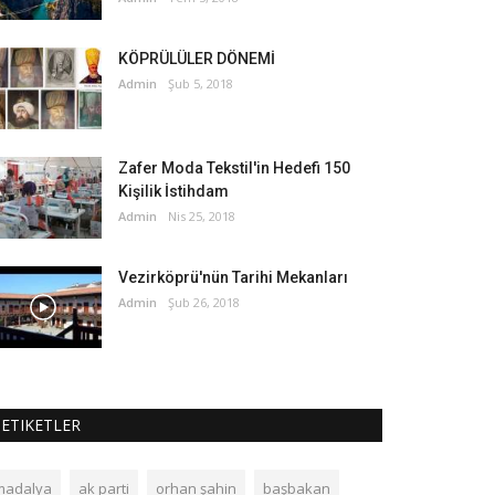
KÖPRÜLÜLER DÖNEMİ
Admin
Şub 5, 2018
Zafer Moda Tekstil'in Hedefi 150
Kişilik İstihdam
Admin
Nis 25, 2018
Vezirköprü'nün Tarihi Mekanları
Admin
Şub 26, 2018
ETIKETLER
madalya
ak parti
orhan şahin
başbakan