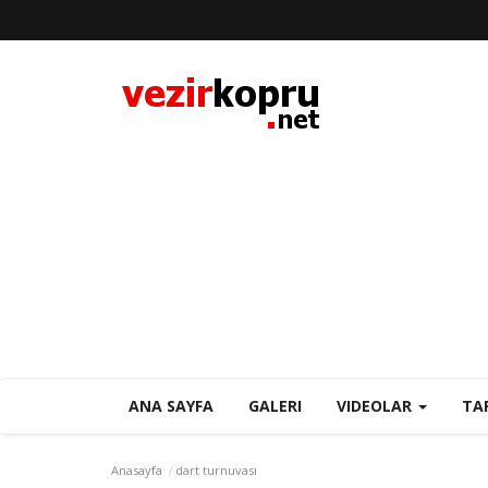
ANA SAYFA
GALERI
VIDEOLAR
TA
Anasayfa
dart turnuvası