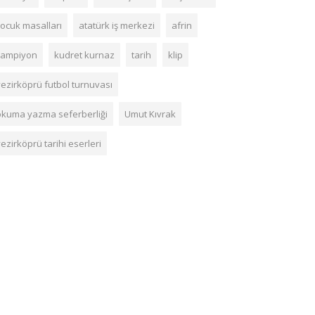
çocuk masalları
atatürk iş merkezi
afrin
şampiyon
kudret kurnaz
tarih
klip
vezirköprü futbol turnuvası
okuma yazma seferberliği
Umut Kıvrak
ezirköprü tarihi eserleri