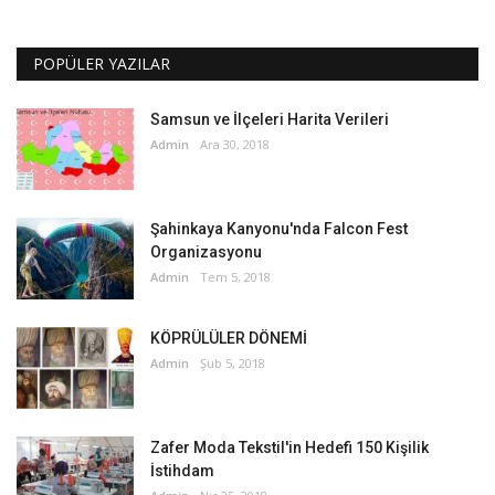
POPÜLER YAZILAR
Samsun ve İlçeleri Harita Verileri
Admin
Ara 30, 2018
Şahinkaya Kanyonu'nda Falcon Fest
Organizasyonu
Admin
Tem 5, 2018
KÖPRÜLÜLER DÖNEMİ
Admin
Şub 5, 2018
Zafer Moda Tekstil'in Hedefi 150 Kişilik
İstihdam