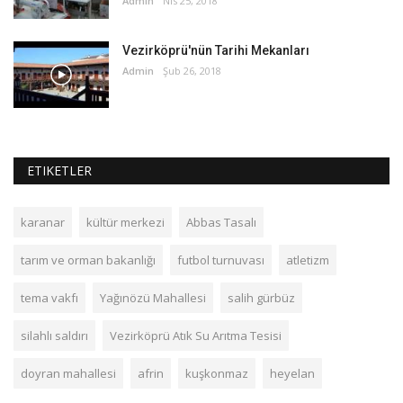
Admin
Nis 25, 2018
Vezirköprü'nün Tarihi Mekanları
Admin
Şub 26, 2018
ETIKETLER
karanar
kültür merkezi
Abbas Tasalı
tarım ve orman bakanlığı
futbol turnuvası
atletizm
tema vakfı
Yağınözü Mahallesi
salih gürbüz
silahlı saldırı
Vezirköprü Atık Su Arıtma Tesisi
doyran mahallesi
afrin
kuşkonmaz
heyelan