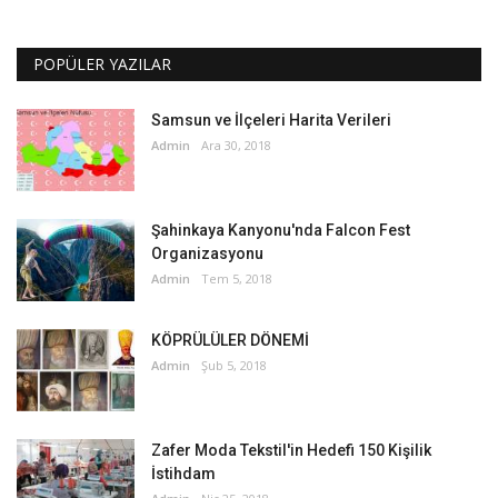
POPÜLER YAZILAR
Samsun ve İlçeleri Harita Verileri
Admin
Ara 30, 2018
Şahinkaya Kanyonu'nda Falcon Fest
Organizasyonu
Admin
Tem 5, 2018
KÖPRÜLÜLER DÖNEMİ
Admin
Şub 5, 2018
Zafer Moda Tekstil'in Hedefi 150 Kişilik
İstihdam