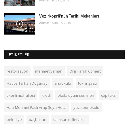
Admin
Nis 25, 2018
Vezirköprü'nün Tarihi Mekanları
Admin
Şub 26, 2018
ETIKETLER
restorasyon
mehmet yaman
Org. Faruk Cömert
Hatice Tarkan Doğanay
anaokulu
toki inşaatı
tikenli mahallesi
kredi
okula uyum semineri
çöp taksi
Hacı Mehmet Faslı Arap Şeyh Hoca
yaz spor okulu
belediye
başbakan
samsun milletvekili