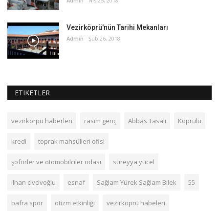
Admin
Nis 25, 2018
Vezirköprü'nün Tarihi Mekanları
Admin
Şub 26, 2018
ETIKETLER
vezirkörpü haberleri
rasim genç
Abbas Tasalı
Köprülü
kredi
toprak mahsülleri ofisi
şoförler ve otomobilciler odası
süreyya yücel
ilhan civcivoğlu
esnaf
Sağlam Yürek Sağlam Bilek
55
bafra spor
otizm etkinliği
vezirköprü habeleri