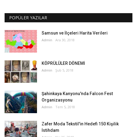
POPÜLER YAZILAR
Samsun ve İlçeleri Harita Verileri
Admin
Ara 30, 2018
KÖPRÜLÜLER DÖNEMİ
Admin
Şub 5, 2018
Şahinkaya Kanyonu'nda Falcon Fest
Organizasyonu
Admin
Tem 5, 2018
Zafer Moda Tekstil'in Hedefi 150 Kişilik
İstihdam