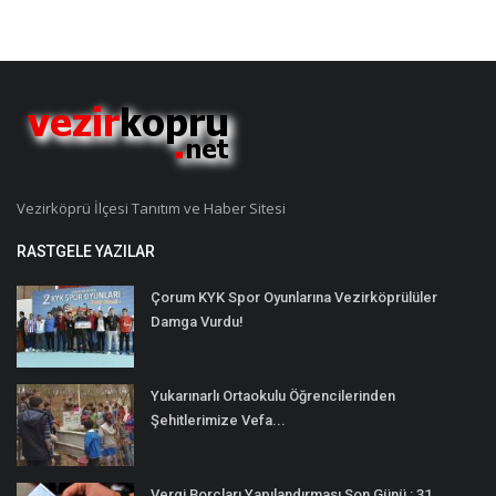
Vezirköprü İlçesi Tanıtım ve Haber Sitesi
RASTGELE YAZILAR
Çorum KYK Spor Oyunlarına Vezirköprülüler
Damga Vurdu!
Yukarınarlı Ortaokulu Öğrencilerinden
Şehitlerimize Vefa...
Vergi Borçları Yapılandırması Son Günü : 31