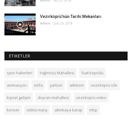
Admin
Nis 25, 2018
Vezirköprü'nün Tarihi Mekanları
Admin
Şub 26, 2018
ETIKETLER
spor haberleri
Yağınözü Mahallesi
fuat köprülü
animasyon
istifa
şarbon
atletizm
vezirköprü izle
kişisel gelişim
doyran mahallesi
vezirköprü video
konser
istikla marşı
altınkaya barajı
mhp