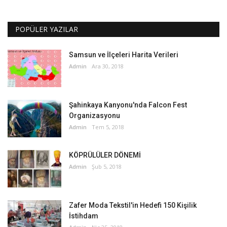
POPÜLER YAZILAR
Samsun ve İlçeleri Harita Verileri
Admin
Ara 30, 2018
Şahinkaya Kanyonu'nda Falcon Fest
Organizasyonu
Admin
Tem 5, 2018
KÖPRÜLÜLER DÖNEMİ
Admin
Şub 5, 2018
Zafer Moda Tekstil'in Hedefi 150 Kişilik
İstihdam