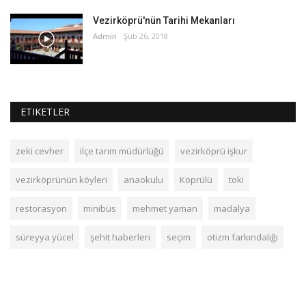
Vezirköprü'nün Tarihi Mekanları
Admin
Şub 26, 2018
ETIKETLER
zeki cevher
ilçe tarım müdürlüğü
vezirköprü işkur
vezirköprünün köyleri
anaokulu
Köprülü
toki
restorasyon
minibüs
mehmet yaman
madalya
süreyya yücel
şehit haberleri
seçim
otizm farkındalığı