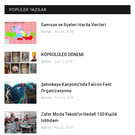
POPÜLER YAZILAR
Samsun ve İlçeleri Harita Verileri
Admin
Ara 30, 2018
KÖPRÜLÜLER DÖNEMİ
Admin
Şub 5, 2018
Şahinkaya Kanyonu'nda Falcon Fest
Organizasyonu
Admin
Tem 5, 2018
Zafer Moda Tekstil'in Hedefi 150 Kişilik
İstihdam
Admin
Nis 25, 2018