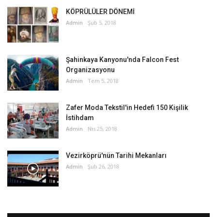
KÖPRÜLÜLER DÖNEMİ
Admin
Şub 5, 2018
Şahinkaya Kanyonu'nda Falcon Fest
Organizasyonu
Admin
Tem 5, 2018
Zafer Moda Tekstil'in Hedefi 150 Kişilik
İstihdam
Admin
Nis 25, 2018
Vezirköprü'nün Tarihi Mekanları
Admin
Şub 26, 2018