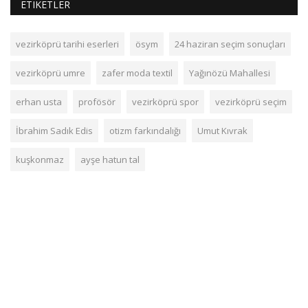
ETIKETLER
vezirköprü tarihi eserleri
ösym
24 haziran seçim sonuçları
vezirköprü umre
zafer moda textil
Yağınözü Mahallesi
erhan usta
profösör
vezirköprü spor
vezirköprü seçim
İbrahim Sadık Edis
otizm farkındalığı
Umut Kıvrak
kuşkonmaz
ayşe hatun tal