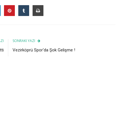
ZI
SONRAKI YAZI
ti
Vezirköprü Spor'da Şok Gelişme !