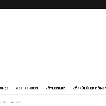
RIHÇE
GEZI REHBERI
KÖYLERIMIZ
KÖPRÜLÜLER DÖNE
hitlerimize Vefa...