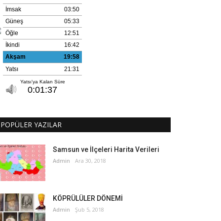
POPÜLER YAZILAR
Samsun ve İlçeleri Harita Verileri
Admin
Ara 30, 2018
KÖPRÜLÜLER DÖNEMİ
Admin
Şub 5, 2018