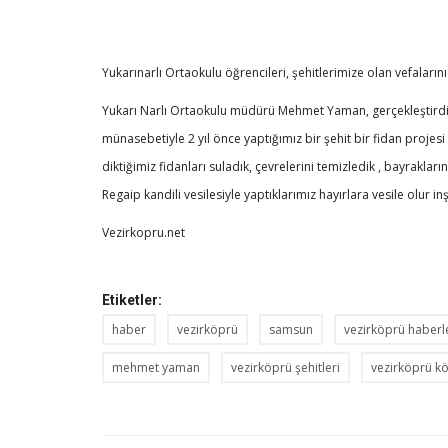
Yukarınarlı Ortaokulu öğrencileri, şehitlerimize olan vefalarını
Yukarı Narlı Ortaokulu müdürü Mehmet Yaman, gerçekleştirdikleri
münasebetiyle 2 yıl önce yaptığımız bir şehit bir fidan pro
diktiğimiz fidanları suladık, çevrelerini temizledik , bayraklar
Regaip kandili vesilesiyle yaptıklarımız hayırlara vesile olur in
Vezirkopru.net
Etiketler:
haber
vezirköprü
samsun
vezirköprü haberl
mehmet yaman
vezirköprü şehitleri
vezirköprü kö