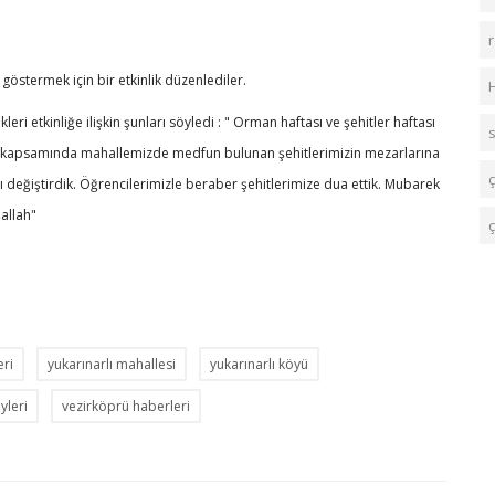
 göstermek için bir etkinlik düzenlediler.
 etkinliğe ilişkin şunları söyledi : " Orman haftası ve şehitler haftası
jesi kapsamında mahallemizde medfun bulunan şehitlerimizin mezarlarına
ç
ını değiştirdik. Öğrencilerimizle beraber şehitlerimize dua ettik. Mubarek
şallah"
ç
eri
yukarınarlı mahallesi
yukarınarlı köyü
yleri
vezirköprü haberleri