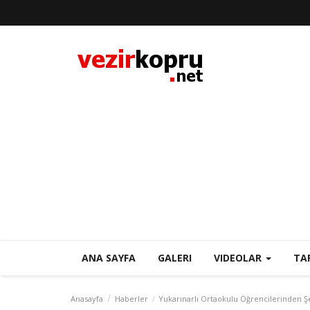
ANA SAYFA
GALERI
VIDEOLAR
TA
Anasayfa
Haberler
Yukarınarlı Ortaokulu Öğrencilerinden Şe