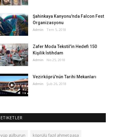
Şahinkaya Kanyonu'nda Falcon Fest
Organizasyonu
Admin
Tem 5, 2018
Zafer Moda Tekstil'in Hedefi 150
Kişilik İstihdam
Admin
Nis 25, 2018
Vezirköprü'nün Tarihi Mekanları
Admin
Şub 26, 2018
ETIKETLER
eyüp gülburun
köprülü fazıl ahmet paşa