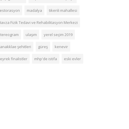
restorasyon
madalya
tikenli mahallesi
Havza Fizik Tedavi ve Rehabilitasyon Merkezi
stereogram
ulaşım
yerel seçim 2019
anakklae şehitleri
güreş
kenevir
eyrek finalistler
mhp'de istifa
eski evler