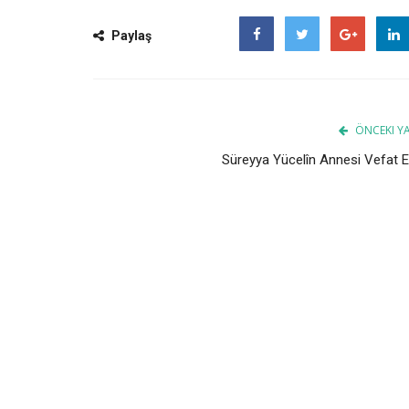
Paylaş
Facebook
Twitter
Google
ÖNCEKI YA
Süreyya Yücelîn Annesi Vefat Et