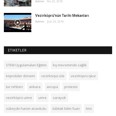
Admin
Nis 25, 2018
Vezirköprü'nün Tarihi Mekanları
Admin
Şub 26, 2018
ETIKETLER
STEM Uygulamaları Eğitimi
kış mevsiminde sağlık
köprülüler dönemi
vezirkörpü izle
vezirköprü işkur
tur rehberi
ankara
avrupa
protesto
vezirköprü umre
umre
saraycık
zübeyde hanım anaokulu
tübitak bilim fuarı
tmo