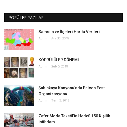
POPÜLER YAZILAR
Samsun ve İlçeleri Harita Verileri
Admin
Ara 30, 2018
KÖPRÜLÜLER DÖNEMİ
Admin
Şub 5, 2018
Şahinkaya Kanyonu'nda Falcon Fest
Organizasyonu
Admin
Tem 5, 2018
Zafer Moda Tekstil'in Hedefi 150 Kişilik
İstihdam