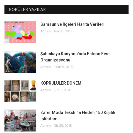
POPÜLER YAZILAR
Samsun ve İlçeleri Harita Verileri
Admin
Ara 30, 2018
Şahinkaya Kanyonu'nda Falcon Fest
Organizasyonu
Admin
Tem 5, 2018
KÖPRÜLÜLER DÖNEMİ
Admin
Şub 5, 2018
Zafer Moda Tekstil'in Hedefi 150 Kişilik
İstihdam
Admin
Nis 25, 2018