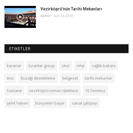
Vezirköprü'nün Tarihi Mekanları
Admin
Şub 26, 2018
ETIKETLER
karanar
turanlar group
okul
mhp
sağlık bakanı
tmo
buzağı destekleme
belgesel
tarihi mekanlar
hastane
vezirköprü orman işletmesi
15 Temmuz
şehit haberi
bünyamin başar
sanat çalıştayı