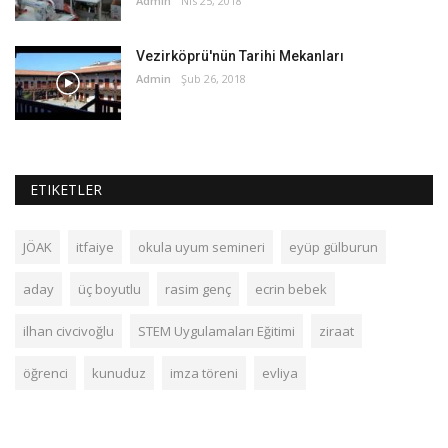
Admin
Nis 25, 2018
Vezirköprü'nün Tarihi Mekanları
Admin
Şub 26, 2018
ETIKETLER
JÖAK
itfaiye
okula uyum semineri
eyüp gülburun
aday
üç boyutlu
rasim genç
ecrin bebek
ilhan civcivoğlu
STEM Uygulamaları Eğitimi
ziraat
öğrenci
kunuduz
imza töreni
evliya