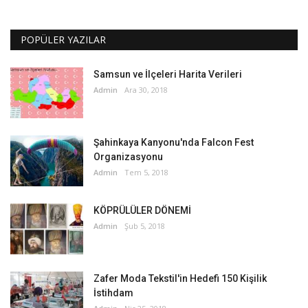
POPÜLER YAZILAR
Samsun ve İlçeleri Harita Verileri
Admin
Ara 30, 2018
Şahinkaya Kanyonu'nda Falcon Fest
Organizasyonu
Admin
Tem 5, 2018
KÖPRÜLÜLER DÖNEMİ
Admin
Şub 5, 2018
Zafer Moda Tekstil'in Hedefi 150 Kişilik
İstihdam