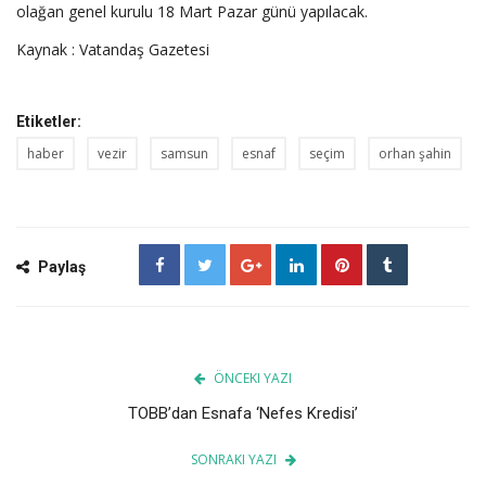
olağan genel kurulu 18 Mart Pazar günü yapılacak.
Kaynak : Vatandaş Gazetesi
Etiketler:
haber
vezir
samsun
esnaf
seçim
orhan şahin
Paylaş
ÖNCEKI YAZI
TOBB’dan Esnafa ‘Nefes Kredisi’
SONRAKI YAZI