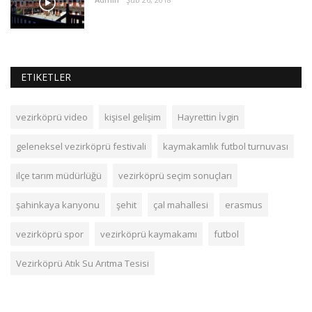
ETIKETLER
vezirköprü video
kişisel gelişim
Hayrettin İvgin
geleneksel vezirköprü festivali
kaymakamlık futbol turnuvası
ilçe tarım müdürlüğü
vezirköprü seçim sonuçları
şahinkaya kanyonu
şehit
çal mahallesi
erasmus
vezirköprü spor
vezirköprü kaymakamı
futbol
Vezirköprü Atık Su Arıtma Tesisi