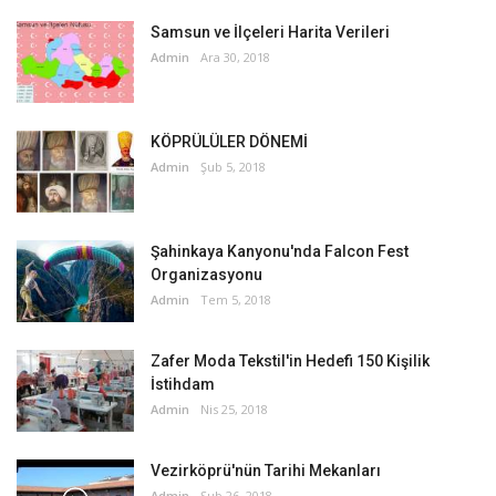
Samsun ve İlçeleri Harita Verileri
Admin
Ara 30, 2018
KÖPRÜLÜLER DÖNEMİ
Admin
Şub 5, 2018
Şahinkaya Kanyonu'nda Falcon Fest
Organizasyonu
Admin
Tem 5, 2018
Zafer Moda Tekstil'in Hedefi 150 Kişilik
İstihdam
Admin
Nis 25, 2018
Vezirköprü'nün Tarihi Mekanları
Admin
Şub 26, 2018