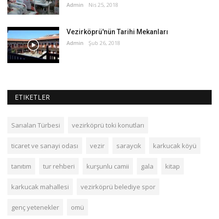
Admin
Nis 25, 2018
Vezirköprü'nün Tarihi Mekanları
Admin
Şub 26, 2018
ETIKETLER
Sarıalan Türbesi
vezirköprü toki konutları
ticaret ve sanayi odası
vezir
saraycık
karkucak köyü
tanıtım
tur rehberi
kurşunlu camii
gala
kitap
karkucak mahallesi
vezirköprü belediye spor
genç yetenekler
omü