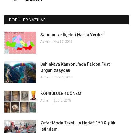
POPÜLER YAZILAR
Samsun ve İlçeleri Harita Verileri
Admin
Ara 30, 2018
Şahinkaya Kanyonu'nda Falcon Fest
Organizasyonu
Admin
Tem 5, 2018
KÖPRÜLÜLER DÖNEMİ
Admin
Şub 5, 2018
Zafer Moda Tekstil'in Hedefi 150 Kişilik
İstihdam