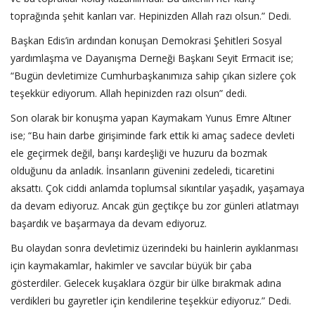
toprağında şehit kanları var. Hepinizden Allah razı olsun.” Dedi.
Başkan Edis’in ardından konuşan Demokrasi Şehitleri Sosyal
yardımlaşma ve Dayanışma Derneği Başkanı Seyit Ermacit ise;
“Bugün devletimize Cumhurbaşkanımıza sahip çıkan sizlere çok
teşekkür ediyorum. Allah hepinizden razı olsun” dedi.
Son olarak bir konuşma yapan Kaymakam Yunus Emre Altıner
ise; “Bu hain darbe girişiminde fark ettik ki amaç sadece devleti
ele geçirmek değil, barışı kardeşliği ve huzuru da bozmak
olduğunu da anladık. İnsanların güvenini zedeledi, ticaretini
aksattı. Çok ciddi anlamda toplumsal sıkıntılar yaşadık, yaşamaya
da devam ediyoruz. Ancak gün geçtikçe bu zor günleri atlatmayı
başardık ve başarmaya da devam ediyoruz.
Bu olaydan sonra devletimiz üzerindeki bu hainlerin ayıklanması
için kaymakamlar, hakimler ve savcılar büyük bir çaba
gösterdiler. Gelecek kuşaklara özgür bir ülke bırakmak adına
verdikleri bu gayretler için kendilerine teşekkür ediyoruz.” Dedi.