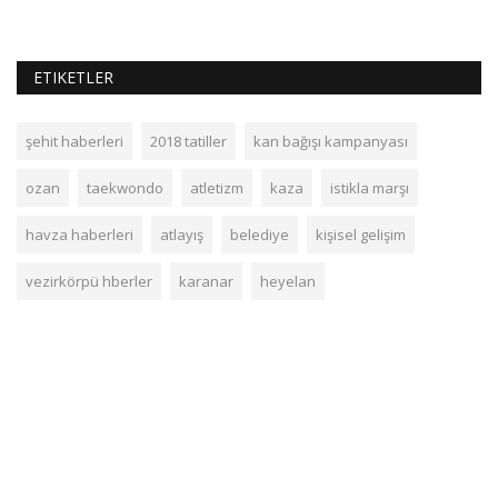
ETIKETLER
şehit haberleri
2018 tatiller
kan bağışı kampanyası
ozan
taekwondo
atletizm
kaza
istikla marşı
havza haberleri
atlayış
belediye
kişisel gelişim
vezirkörpü hberler
karanar
heyelan