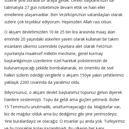
sizlerle yine burada bir araya geldik. Devlet başkanımızın da
talimatıyla 27 gün nöbetimize devam ettik ve hain eller
emellerine ulaşamadılar. Ben Vezirköprü’nün vatandaşları olarak
sizlere çok teşekkür ediyorum. Hepinizden Allah razı olsun.
O akşam devletimizden 10 ile 25 bin lira arasında maaş alan
emrinde 20 yaşındaki askerleri yaveri olarak kullanan bir takım
insanların ülkemiz üzerindeki oyunlara alet olarak Fetö’nün
oyunlarıyla maalesef milletin meclisine, genel kurmay
başkanlığımızın üzerilerine özel harekat polislerimizin de
bulunamayacağı şekilde bombalanarak, en önemlisi de sivil
halkın sizlerin ödediği vergilerle o akşam 150ye yakın şehitlerimiz
yaklaşık 2200 civarında da yaralımız oldu.
Biliyorsunuz, o akşam devlet başkanımız topunuz gelsin diyerek
hainlere seslenmişti. Topu da geldi ama güçleri yetmedi. Bizler
15 Temmuz’u unutmadık, unutturmayacağız da. Mağdurlar var,
biz de mağdur olduk ama biz dediğimiz gibi yine yerimizdeyiz.
Yine buralardayız ve olacağız. O insanlar şu anda yok. Türkiye’miz
ve bu topraklar kolay kazanılmadı. Bu ülkenin her karış