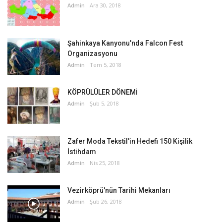
Admin
Ara 30, 2018
Şahinkaya Kanyonu'nda Falcon Fest
Organizasyonu
Admin
Tem 5, 2018
KÖPRÜLÜLER DÖNEMİ
Admin
Şub 5, 2018
Zafer Moda Tekstil'in Hedefi 150 Kişilik
İstihdam
Admin
Nis 25, 2018
Vezirköprü'nün Tarihi Mekanları
Admin
Şub 26, 2018