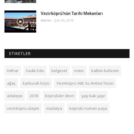
Vezirköprü'nün Tarihi Mekanları
Admin
Şub 26, 2018
ETIKETLER
intihar
Sadık Edis
belgesel
noter
kalbim kafesim
ağaç
karkucak köyü
Vezirköprü Atık Su Arıtma Tesisi
adatepe
2018
köprülüler devri
şaşı bak şaşır
vezirköprü ulaşım
madalya
köprülü numan paşa