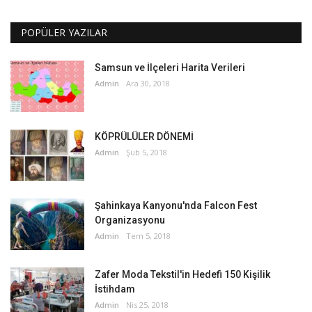
POPÜLER YAZILAR
Samsun ve İlçeleri Harita Verileri
Admin
Ara 30, 2018
KÖPRÜLÜLER DÖNEMİ
Admin
Şub 5, 2018
Şahinkaya Kanyonu'nda Falcon Fest
Organizasyonu
Admin
Tem 5, 2018
Zafer Moda Tekstil'in Hedefi 150 Kişilik
İstihdam
Admin
Nis 25, 2018