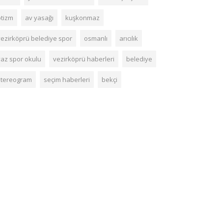
otizm
av yasağı
kuşkonmaz
vezirköprü belediye spor
osmanlı
arıcılık
yaz spor okulu
vezirköprü haberleri
belediye
stereogram
seçim haberleri
bekçi