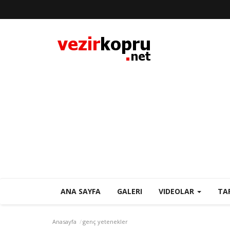
ANA SAYFA
GALERI
VIDEOLAR
TA
Anasayfa
genç yetenekler