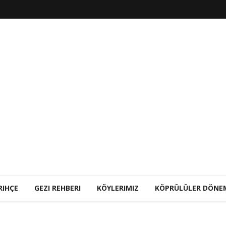
RIHÇE
GEZI REHBERI
KÖYLERIMIZ
KÖPRÜLÜLER DÖNE