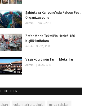
Şahinkaya Kanyonu'nda Falcon Fest
Organizasyonu
Admin
Tem 5, 2018
Zafer Moda Tekstil'in Hedefi 150
Kişilik İstihdam
Admin
Nis 25, 2018
Vezirköprü'nün Tarihi Mekanları
Admin
Şub 26, 2018
ETIKETLER
bakan
yukarınarlı ortaokulu
mirza çalışkan