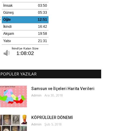
POPÜLER YAZILAR
Samsun ve İlçeleri Harita Verileri
Admin
Ara 30, 2018
KÖPRÜLÜLER DÖNEMİ
Admin
Şub 5, 2018