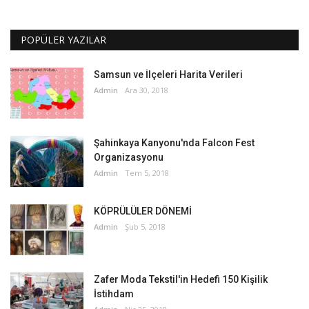
POPÜLER YAZILAR
Samsun ve İlçeleri Harita Verileri
Admin
Ara 30, 2018
Şahinkaya Kanyonu'nda Falcon Fest
Organizasyonu
Admin
Tem 5, 2018
KÖPRÜLÜLER DÖNEMİ
Admin
Şub 5, 2018
Zafer Moda Tekstil'in Hedefi 150 Kişilik
İstihdam