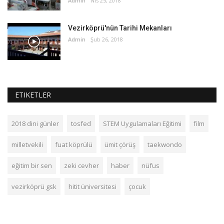
Admin
Nis 25, 2018
Vezirköprü'nün Tarihi Mekanları
Admin
Şub 26, 2018
ETIKETLER
2018 dini günler
tosfed
STEM Uygulamaları Eğitimi
film
milletvekili
fuat köprülü
ümit çörüş
taekwondo
eğitim bir sen
zeki cevher
haber
nüfus
vezirköprü gsk
hitit üniversitesi
çocuk