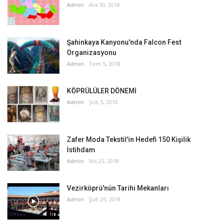
Admin
Ara 30, 2018
Şahinkaya Kanyonu'nda Falcon Fest
Organizasyonu
Admin
Tem 5, 2018
KÖPRÜLÜLER DÖNEMİ
Admin
Şub 5, 2018
Zafer Moda Tekstil'in Hedefi 150 Kişilik
İstihdam
Admin
Nis 25, 2018
Vezirköprü'nün Tarihi Mekanları
Admin
Şub 26, 2018