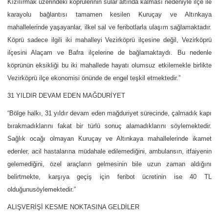
Kızılırmak üzerindeki köprülerinin sular altında kalması nedeniyle ilçe ile
karayolu bağlantısı tamamen kesilen Kuruçay ve Altınkaya
mahallelerinde yaşayanlar, ilkel sal ve feribotlarla ulaşım sağlamaktadır.
Köprü sadece ilgili iki mahalleyi Vezirköprü ilçesine değil, Vezirköprü
ilçesini Alaçam ve Bafra ilçelerine de bağlamaktaydı. Bu nedenle
köprünün eksikliği bu iki mahallede hayatı olumsuz etkilemekle birlikte
Vezirköprü ilçe ekonomisi önünde de engel teşkil etmektedir.”
31 YILDIR DEVAM EDEN MAĞDURİYET
“Bölge halkı, 31 yıldır devam eden mağduriyet sürecinde, çalmadık kapı
bırakmadıklarını fakat bir türlü sonuç alamadıklarını söylemektedir.
Sağlık ocağı olmayan Kuruçay ve Altınkaya mahallelerinde ikamet
edenler, acil hastalarına müdahale edilemediğini, ambulansın, itfaiyenin
gelemediğini, özel araçların gelmesinin bile uzun zaman aldığını
belirtmekte, karşıya geçiş için feribot ücretinin ise 40 TL
olduğunusöylemektedir.”
ALIŞVERİŞİ KESME NOKTASINA GELDİLER