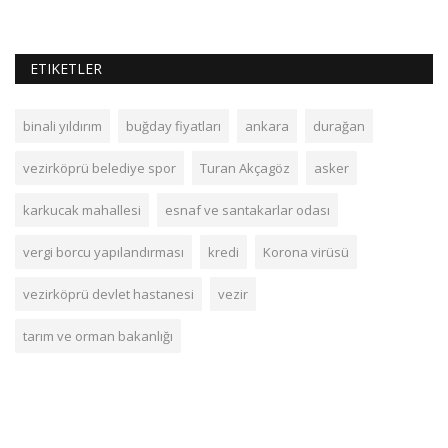
ETIKETLER
binali yıldırım
buğday fiyatları
ankara
durağan
vezirköprü belediye spor
Turan Akçagöz
asker
karkucak mahallesi
esnaf ve santakarlar odası
vergi borcu yapılandırması
kredi
Korona virüsü
vezirköprü devlet hastanesi
vezir
tarım ve orman bakanlığı