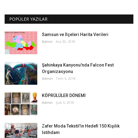
POPÜLER YAZILAR
Samsun ve İlçeleri Harita Verileri
Admin
Ara 30, 2018
Şahinkaya Kanyonu'nda Falcon Fest
Organizasyonu
Admin
Tem 5, 2018
KÖPRÜLÜLER DÖNEMİ
Admin
Şub 5, 2018
Zafer Moda Tekstil'in Hedefi 150 Kişilik
İstihdam