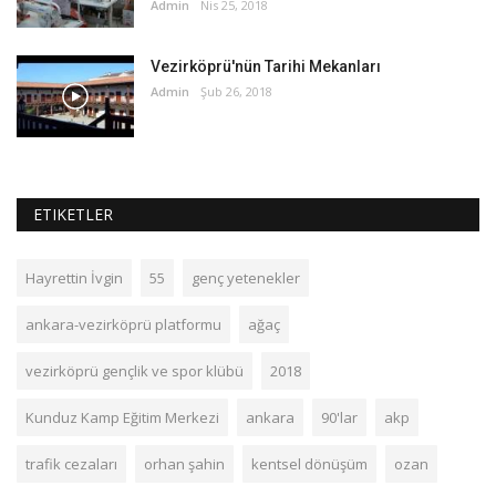
Admin
Nis 25, 2018
Vezirköprü'nün Tarihi Mekanları
Admin
Şub 26, 2018
ETIKETLER
Hayrettin İvgin
55
genç yetenekler
ankara-vezirköprü platformu
ağaç
vezirköprü gençlik ve spor klübü
2018
Kunduz Kamp Eğitim Merkezi
ankara
90'lar
akp
trafik cezaları
orhan şahin
kentsel dönüşüm
ozan