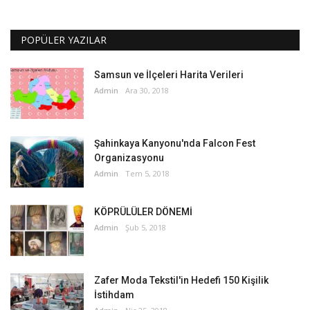
POPÜLER YAZILAR
Samsun ve İlçeleri Harita Verileri
Admin
Ara 30, 2018
Şahinkaya Kanyonu'nda Falcon Fest
Organizasyonu
Admin
Tem 5, 2018
KÖPRÜLÜLER DÖNEMİ
Admin
Şub 5, 2018
Zafer Moda Tekstil'in Hedefi 150 Kişilik
İstihdam