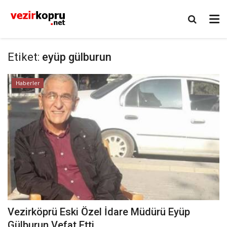
Etiket:
eyüp gülburun
Haberler
Vezirköprü Eski Özel İdare Müdürü Eyüp
Gülburun Vefat Etti