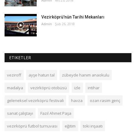
Admin
Nis 25, 2018
Vezirköprü'nün Tarihi Mekanları
Admin
Şub 26, 2018
ETIKETLER
veziroff
ayşe hatun tal
zübeyde hanım anaokulu
madalya
vezirköprü otobüsü
izle
intihar
geleneksel vezirköprü festivali
havza
ozan rasim genç
sanat çalıştayı
Fazıl Ahmet Paşa
vezirköprü futbol turnuvası
eğitim
toki inşaatı