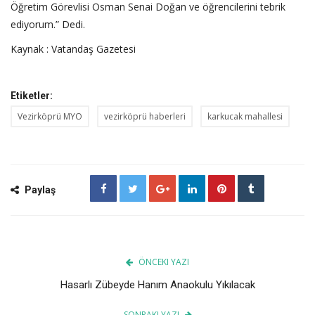
Öğretim Görevlisi Osman Senai Doğan ve öğrencilerini tebrik
ediyorum.” Dedi.
Kaynak : Vatandaş Gazetesi
Etiketler:
Vezirköprü MYO
vezirköprü haberleri
karkucak mahallesi
Paylaş
ÖNCEKI YAZI
Hasarlı Zübeyde Hanım Anaokulu Yıkılacak
SONRAKI YAZI