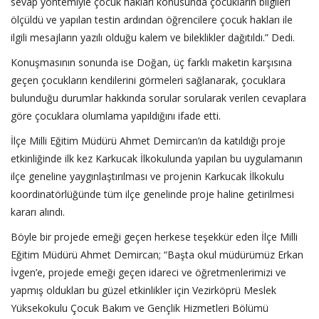
sevap yöntemiyle çocuk hakları konusunda çocukların bilgileri
ölçüldü ve yapılan testin ardından öğrencilere çocuk hakları ile
ilgili mesajların yazılı olduğu kalem ve bileklikler dağıtıldı.” Dedi.
Konuşmasının sonunda ise Doğan, üç farklı maketin karşısına
geçen çocukların kendilerini görmeleri sağlanarak, çocuklara
bulunduğu durumlar hakkında sorular sorularak verilen cevaplara
göre çocuklara olumlama yapıldığını ifade etti.
İlçe Milli Eğitim Müdürü Ahmet Demircan’ın da katıldığı proje
etkinliğinde ilk kez Karkucak İlkokulunda yapılan bu uygulamanın
ilçe geneline yaygınlaştırılması ve projenin Karkucak İlkokulu
koordinatörlüğünde tüm ilçe genelinde proje haline getirilmesi
kararı alındı.
Böyle bir projede emeği geçen herkese teşekkür eden İlçe Milli
Eğitim Müdürü Ahmet Demircan; “Başta okul müdürümüz Erkan
İvgen’e, projede emeği geçen idareci ve öğretmenlerimizi ve
yapmış oldukları bu güzel etkinlikler için Vezirköprü Meslek
Yüksekokulu Çocuk Bakım ve Gençlik Hizmetleri Bölümü