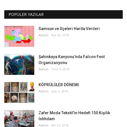
POPÜLER YAZILAR
Samsun ve İlçeleri Harita Verileri
Admin
Ara 30, 2018
Şahinkaya Kanyonu'nda Falcon Fest
Organizasyonu
Admin
Tem 5, 2018
KÖPRÜLÜLER DÖNEMİ
Admin
Şub 5, 2018
Zafer Moda Tekstil'in Hedefi 150 Kişilik
İstihdam
Admin
Nis 25, 2018