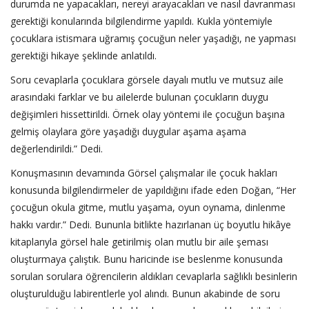
durumda ne yapacakları, nereyi arayacakları ve nasıl davranması
gerektiği konularında bilgilendirme yapıldı. Kukla yöntemiyle
çocuklara istismara uğramış çocuğun neler yaşadığı, ne yapması
gerektiği hikaye şeklinde anlatıldı.
Soru cevaplarla çocuklara görsele dayalı mutlu ve mutsuz aile
arasındaki farklar ve bu ailelerde bulunan çocukların duygu
değişimleri hissettirildi. Örnek olay yöntemi ile çocuğun başına
gelmiş olaylara göre yaşadığı duygular aşama aşama
değerlendirildi.” Dedi.
Konuşmasının devamında Görsel çalışmalar ile çocuk hakları
konusunda bilgilendirmeler de yapıldığını ifade eden Doğan, “Her
çocuğun okula gitme, mutlu yaşama, oyun oynama, dinlenme
hakkı vardır.” Dedi. Bununla bitlikte hazırlanan üç boyutlu hikâye
kitaplarıyla görsel hale getirilmiş olan mutlu bir aile şeması
oluşturmaya çalıştık. Bunu haricinde ise beslenme konusunda
sorulan sorulara öğrencilerin aldıkları cevaplarla sağlıklı besinlerin
oluşturulduğu labirentlerle yol alındı. Bunun akabinde de soru