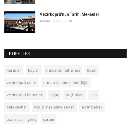
Vezirköprü'nün Tarihi Mekanları
Admin
Şub 26, 2018
ETIKETLER
karanar
köyler
nalbantlı mahallesi
fidan
vezirköprü umre
orman işletme müdürlüğü
vezirkörpü haberleri
ağaç
başbakan
klip
zeki cevher
kişiliği inşa etme sanatı
ecrin bebek
ozan rasim genç
çorum