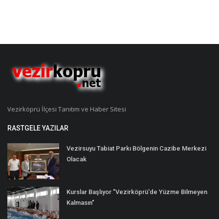
Vezirköprü İlçesi Tanıtım ve Haber Sitesi
RASTGELE YAZILAR
Vezirsuyu Tabiat Parkı Bölgenin Cazibe Merkezi
Olacak
Kurslar Başlıyor "Vezirköprü'de Yüzme Bilmeyen
Kalmasın"