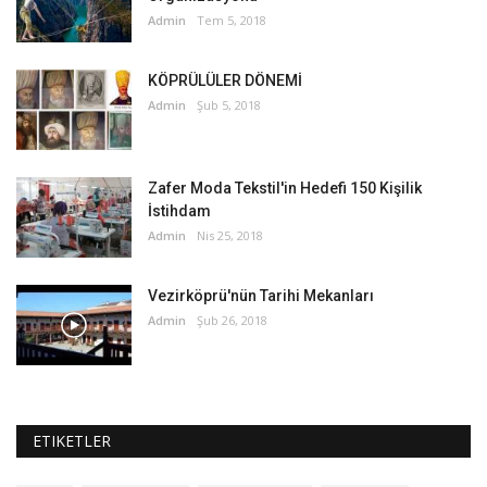
Admin
Tem 5, 2018
KÖPRÜLÜLER DÖNEMİ
Admin
Şub 5, 2018
Zafer Moda Tekstil'in Hedefi 150 Kişilik
İstihdam
Admin
Nis 25, 2018
Vezirköprü'nün Tarihi Mekanları
Admin
Şub 26, 2018
ETIKETLER