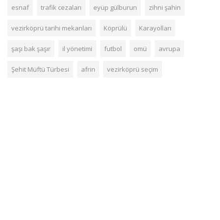
esnaf
trafik cezaları
eyüp gülburun
zihni şahin
vezirköprü tarihi mekanları
Köprülü
Karayolları
şaşı bak şaşır
il yönetimi
futbol
omü
avrupa
Şehit Müftü Türbesi
afrin
vezirköprü seçim