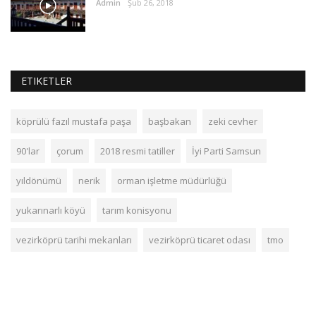
Admin
Şub 26, 2018
ETIKETLER
köprülü fazıl mustafa paşa
başbakan
zeki cevher
90'lar
çorum
2018 resmi tatiller
İyi Parti Samsun
yıldönümü
nerik
orman işletme müdürlüğü
yukarınarlı köyü
tarım konisyonu
vezirköprü tarihi mekanları
vezirköprü ticaret odası
tmo