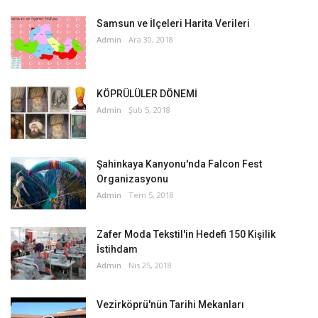
Samsun ve İlçeleri Harita Verileri
Admin
Ara 30, 2018
KÖPRÜLÜLER DÖNEMİ
Admin
Şub 5, 2018
Şahinkaya Kanyonu'nda Falcon Fest
Organizasyonu
Admin
Tem 5, 2018
Zafer Moda Tekstil'in Hedefi 150 Kişilik
İstihdam
Admin
Nis 25, 2018
Vezirköprü'nün Tarihi Mekanları