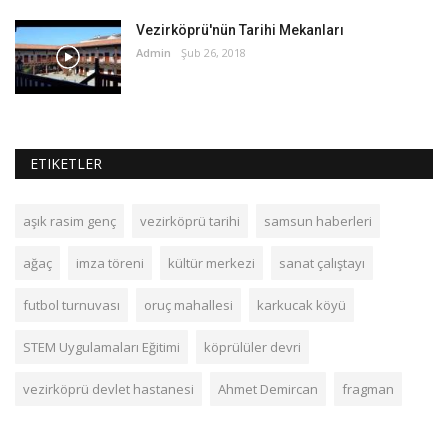
Vezirköprü'nün Tarihi Mekanları
Admin
Şub 26, 2018
ETIKETLER
aşık rasim genç
vezirköprü tarihi
samsun haberleri
ağaç
imza töreni
kültür merkezi
sanat çalıştayı
futbol turnuvası
oruç mahallesi
karkucak köyü
STEM Uygulamaları Eğitimi
köprülüler devri
vezirköprü devlet hastanesi
Ahmet Demircan
fragman