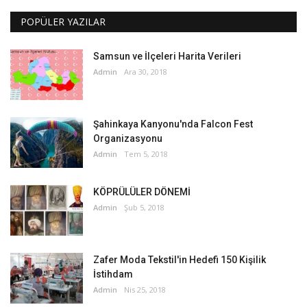
POPÜLER YAZILAR
Samsun ve İlçeleri Harita Verileri
Admin
Ara 30, 2018
Şahinkaya Kanyonu'nda Falcon Fest
Organizasyonu
Admin
Tem 5, 2018
KÖPRÜLÜLER DÖNEMİ
Admin
Şub 5, 2018
Zafer Moda Tekstil'in Hedefi 150 Kişilik
İstihdam
Admin
Nis 25, 2018