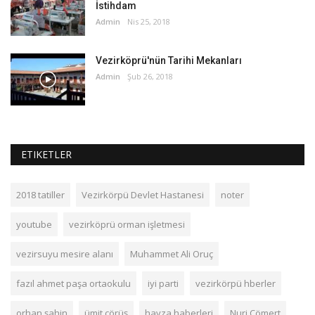
İstihdam
Admin
Nis 25, 2018
Vezirköprü'nün Tarihi Mekanları
Admin
Şub 26, 2018
ETIKETLER
2018 tatiller
Vezirkörpü Devlet Hastanesi
noter
youtube
vezirköprü orman işletmesi
vezirsuyu mesire alanı
Muhammet Ali Oruç
fazıl ahmet paşa ortaokulu
iyi parti
vezirkörpü hberler
orhan şahin
ümit çörüş
havza haberleri
Nuri Cömert