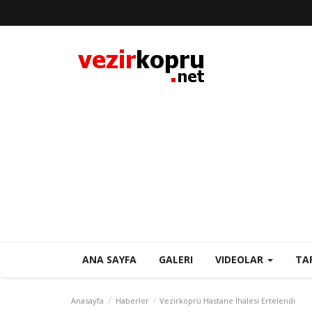
ANA SAYFA
GALERI
VIDEOLAR
TA
Anasayfa
Haberler
Vezirköprü Hastane İhalesi Ertelendi