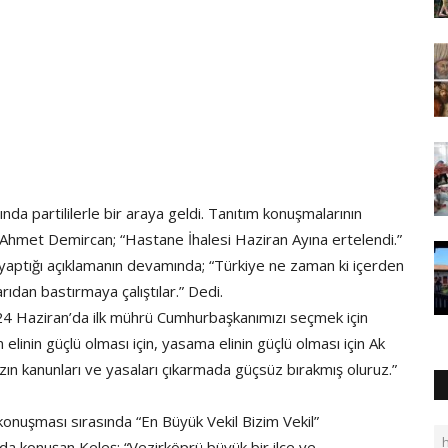
ında partililerle bir araya geldi. Tanıtım konuşmalarının
ı Ahmet Demircan; “Hastane İhalesi Haziran Ayına ertelendi.”
yaptığı açıklamanın devamında; “Türkiye ne zaman ki içerden
rıdan bastırmaya çalıştılar.” Dedi.
“24 Haziran’da ilk mührü Cumhurbaşkanımızı seçmek için
linin güçlü olması için, yasama elinin güçlü olması için Ak
n kanunları ve yasaları çıkarmada güçsüz bırakmış oluruz.”
n konuşması sırasında “En Büyük Vekil Bizim Vekil”
ında konuşan Keleş; “Vezirköprü büyük bir ilçe ve