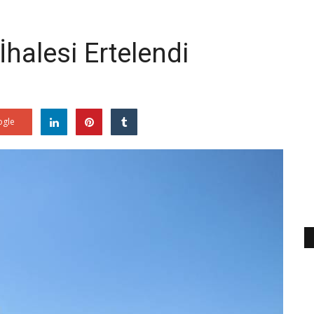
halesi Ertelendi
gle