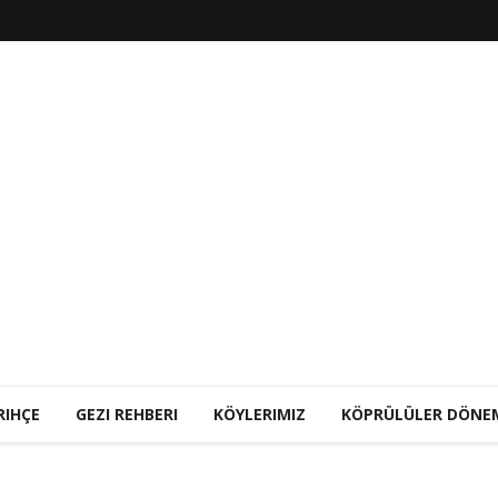
RIHÇE
GEZI REHBERI
KÖYLERIMIZ
KÖPRÜLÜLER DÖNE