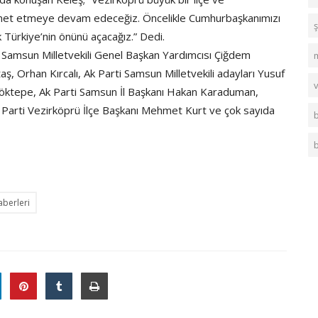
hizmet etmeye devam edeceğiz. Öncelikle Cumhurbaşkanımızı
ş
 Türkiye’nin önünü açacağız.” Dedi.
i Samsun Milletvekili Genel Başkan Yardımcısı Çiğdem
m
aş, Orhan Kırcalı, Ak Parti Samsun Milletvekili adayları Yusuf
v
r Göktepe, Ak Parti Samsun İl Başkanı Hakan Karaduman,
 Parti Vezirköprü İlçe Başkanı Mehmet Kurt ve çok sayıda
aberleri