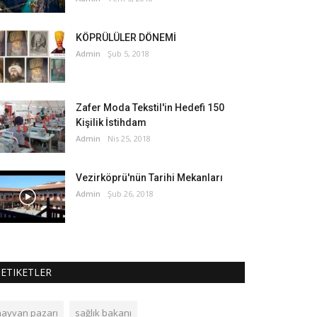
KÖPRÜLÜLER DÖNEMİ
Admin
Şub 5, 2018
Zafer Moda Tekstil'in Hedefi 150
Kişilik İstihdam
Admin
Nis 25, 2018
Vezirköprü'nün Tarihi Mekanları
Admin
Şub 26, 2018
ETIKETLER
hayvan pazarı
sağlık bakanı