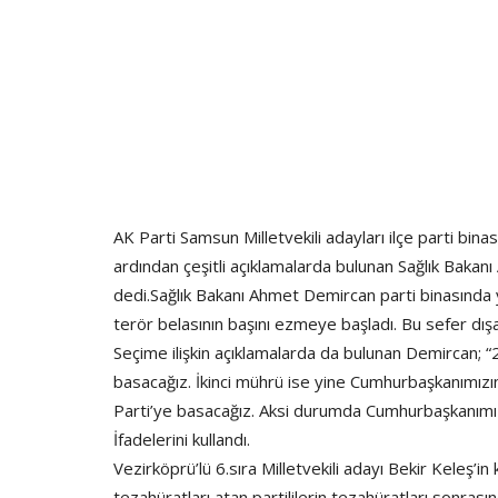
AK Parti Samsun Milletvekili adayları ilçe parti binas
ardından çeşitli açıklamalarda bulunan Sağlık Bakan
dedi.Sağlık Bakanı Ahmet Demircan parti binasında 
terör belasının başını ezmeye başladı. Bu sefer dışa
Seçime ilişkin açıklamalarda da bulunan Demircan; 
basacağız. İkinci mührü ise yine Cumhurbaşkanımızın e
Parti’ye basacağız. Aksi durumda Cumhurbaşkanımızı
İfadelerini kullandı.
Vezirköprü’lü 6.sıra Milletvekili adayı Bekir Keleş’i
tezahüratları atan partililerin tezahüratları sonras