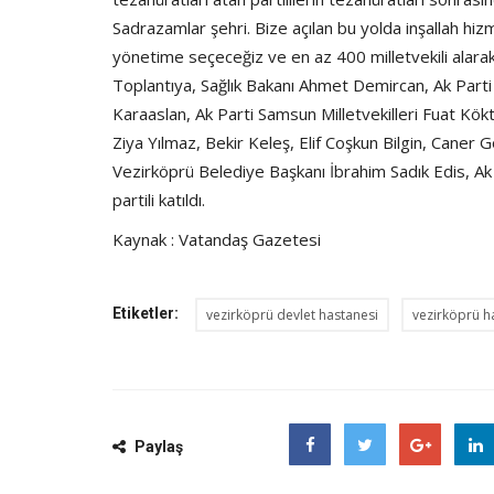
Sadrazamlar şehri. Bize açılan bu yolda inşallah 
yönetime seçeceğiz ve en az 400 milletvekili alarak
Toplantıya, Sağlık Bakanı Ahmet Demircan, Ak Part
Karaaslan, Ak Parti Samsun Milletvekilleri Fuat Kökt
Ziya Yılmaz, Bekir Keleş, Elif Coşkun Bilgin, Cane
Vezirköprü Belediye Başkanı İbrahim Sadık Edis, Ak
partili katıldı.
Kaynak : Vatandaş Gazetesi
Etiketler:
vezirköprü devlet hastanesi
vezirköprü h
Paylaş
Facebook
Twitter
Google