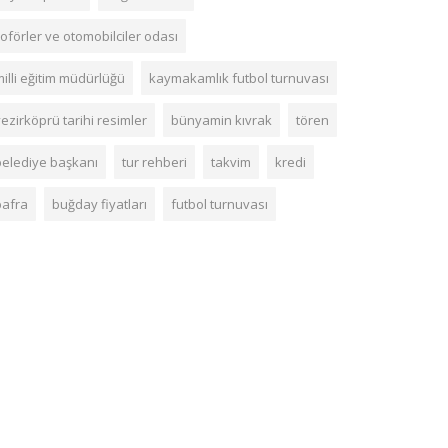
oförler ve otomobilciler odası
illi eğitim müdürlüğü
kaymakamlık futbol turnuvası
ezirköprü tarihi resimler
bünyamin kıvrak
tören
belediye başkanı
tur rehberi
takvim
kredi
bafra
buğday fiyatları
futbol turnuvası