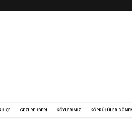
RIHÇE
GEZI REHBERI
KÖYLERIMIZ
KÖPRÜLÜLER DÖNE