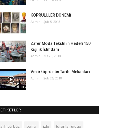
KÖPRÜLÜLER DÖNEMİ
Admin
Şub 5, 2018
Zafer Moda Tekstil'in Hedefi 150
Kişilik İstihdam
Admin
Nis 25, 2018
Vezirköprü'nün Tarihi Mekanları
Admin
Şub 26, 2018
ETIKETLER
salih gürbüz
bafra
izle
turanlar group