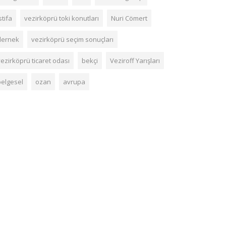
stifa
vezirköprü toki konutları
Nuri Cömert
dernek
vezirköprü seçim sonuçları
ezirköprü ticaret odası
bekçi
Veziroff Yarışları
belgesel
ozan
avrupa