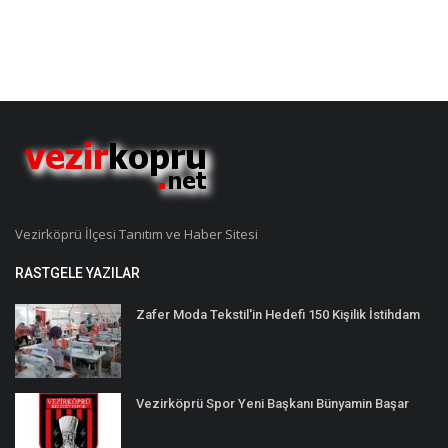
Vezirköprü İlçesi Tanıtım ve Haber Sitesi
RASTGELE YAZILAR
Zafer Moda Tekstil'in Hedefi 150 Kişilik İstihdam
Vezirköprü Spor Yeni Başkanı Bünyamin Başar