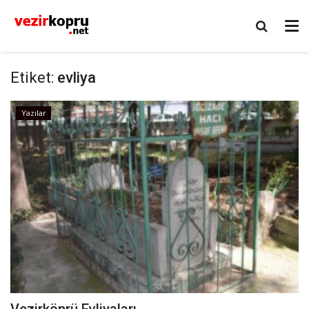
Etiket:
evliya
Yazılar
Vezirköprü Evliyaları