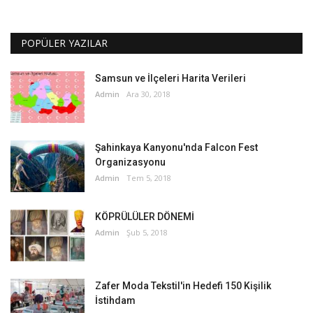
POPÜLER YAZILAR
Samsun ve İlçeleri Harita Verileri
Admin
Ara 30, 2018
Şahinkaya Kanyonu'nda Falcon Fest
Organizasyonu
Admin
Tem 5, 2018
KÖPRÜLÜLER DÖNEMİ
Admin
Şub 5, 2018
Zafer Moda Tekstil'in Hedefi 150 Kişilik
İstihdam