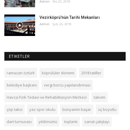
Admin
Nis 25, 2018
Vezirköprü'nün Tarihi Mekanları
Admin
Şub 26, 2018
ETIKETLER
ramazan öztürk
köprülüler dönemi
2018 tatiller
belediye başkanı
vergi borcu yapılandırması
Havza Fizik Tedavi ve Rehabilitasyon Merkezi
takvim
çöp taksi
yaz spor okulu
bünyamin başar
üç boyutlu
dart turnuvası
yıldönümü
toplantı
sanat çalıştayı